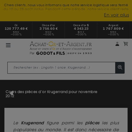
Chers clients, nous vous informons que notre service logistique sera fermé
du 10 au 28 août inclus. Pendant cette période, notre service client reste
à votre disposition tout l'été. Vous pouvez nous joindre du lundi au
En voir plus
vendredi, de 9h30 à 18h, pour toute demande d'information.
Nous vous remercions de votre compréhension et vous souhaitons un
Or
Once d’or
Once d’or $
Argent
excellent été.
120 777.49 €
3 756.60 €
4 343.23
1 767.809 €
€/KG
€/OZ
$/OZ
€/KG
0.00 %
0.00 %
0.00 %
0.00 %
Mon 
m
Cours des pièces d’or Krugerrand pour novembre
2012
Krugerrand
Le
figure parmi les
pièces
les plus
populaires au monde. Il est donc nécessaire de