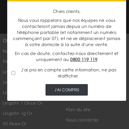
Conditions générales d'achat
Chers clients,
Conditions générales d'utilisation
Nous vous rappelons que nos équipes ne vous
contacteront jamais depuis un numéro de
téléphone portable (et notamment un numéro
commençant par 07), et ne se déplaceront jamais
OR
PLUS D'INFOS
à votre domicile à la suite d'une vente.
Nouveautés
Suivez-nous
En cas de doute, contactez-nous directement et
uniquement au
0800 119 119
Pièces d'or d'investissement
J'ai pris en compte cette information, ne pas
Lingots et lingotins
réafficher.
Lingot 1Kg Or
Parutions dans les médias
J'AI COMPRIS
Lingot 100g Or
Qui sommes-nous ?
Lingotin 1 Once Or
Plan du site
Lingotin 1g Or
Nous contacter
50 Pesos Or