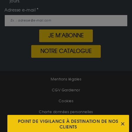
jours.
Adresse e-mail
JE M'ABONNE
NOTRE CATALOGUE
Mentions légales
CGV Gardienor
Cookies
Charte données personnelles
POINT DE VIGILANCE À DESTINATION DE NOS
Conditions générales de vente
CLIENTS