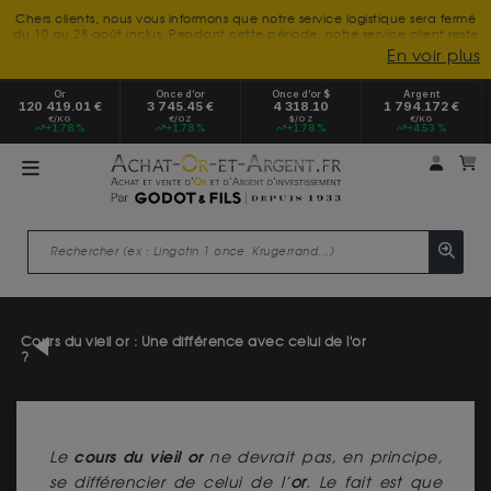
Chers clients, nous vous informons que notre service logistique sera fermé
du 10 au 28 août inclus. Pendant cette période, notre service client reste
à votre disposition tout l'été. Vous pouvez nous joindre du lundi au
En voir plus
vendredi, de 9h30 à 18h, pour toute demande d'information.
Nous vous remercions de votre compréhension et vous souhaitons un
Or
Once d’or
Once d’or $
Argent
excellent été.
120 419.01 €
3 745.45 €
4 318.10
1 794.172 €
€/KG
€/OZ
$/OZ
€/KG
+1.78 %
+1.78 %
+1.78 %
+4.53 %
Mon 
m
Cours du vieil or : Une différence avec celui de l'or
?
cours du vieil or
Le
ne devrait pas, en principe,
se différencier de celui de l’
or
. Le fait est que