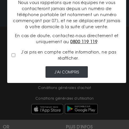
Nous vous rappelons que nos équipes ne vous
NOTRE CATALOGUE
contacteront jamais depuis un numéro de
téléphone portable (et notamment un numéro
commençant par 07), et ne se déplaceront jamais
à votre domicile à la suite d'une vente.
Mentions légales
En cas de doute, contactez-nous directement et
uniquement au
0800 119 119
CGV Gardienor
J'ai pris en compte cette information, ne pas
Cookies
réafficher.
Charte données personnelles
J'AI COMPRIS
Conditions générales de vente
Conditions générales d'achat
Conditions générales d'utilisation
OR
PLUS D'INFOS