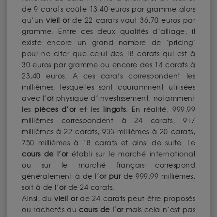
de 9 carats coûte 13,40 euros par gramme alors
qu’un
vieil or
de 22 carats vaut 36,70 euros par
gramme. Entre ces deux qualités d’alliage, il
existe encore un grand nombre de "pricing"
pour ne citer que celui des 18 carats qui est à
30 euros par gramme ou encore des 14 carats à
23,40 euros. A ces carats correspondent les
millièmes, lesquelles sont couramment utilisées
avec l’
or
physique d’investissement, notamment
les
pièces d’or
et les
lingots
. En réalité, 999,99
millièmes correspondent à 24 carats, 917
millièmes à 22 carats, 933 millièmes à 20 carats,
750 millièmes à 18 carats et ainsi de suite. Le
cours de l’or
établi sur le marché international
ou sur le marché français correspond
généralement à de l’
or pur
de 999,99 millièmes,
soit à de l’
or
de 24 carats.
Ainsi, du
vieil or
de 24 carats peut être proposés
ou rachetés au
cours de l’or
mais cela n’est pas