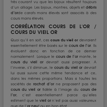
très courant vu que les bijoux résultent toujours
d’un alliage. Les bijoux, montres, objets et
débris
d’or
de carats moins élevés sont associés à des
cours moins élevés.
CORRÉLATION COURS DE L'OR /
COURS DU VIEIL OR
cours du vieil or
Quoi qu’il en soit, ces
devraient
essentiellement être basés sur le
cours de l’or
. Ils
évoluent donc en fonction de ce dernier
normalement. Lorsque le
cours de l’or
monte, le
cours du vieil or
devrait aussi progresser. A
l’inverse, s’il diminue, le
cours du vieil or
devrait
lui aussi suivre cette même tendance et ce,
dans les mêmes proportions. Mais si toutes les
sociétés de
rachat d’or
ne proposent pas des
cours du vieil or
fidèle à l’image du
cours de
l’or
, c’est essentiellement parce qu’elles
estiment que le
vieil or
n’est pas aussi valeureux
que de l’
or neu
f ou en bon état.