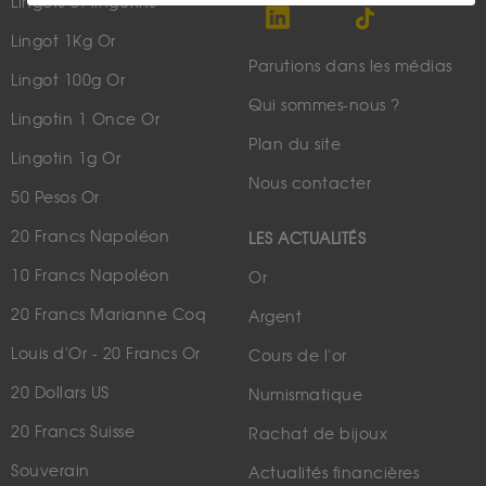
Lingots et lingotins
Lingot 1Kg Or
Parutions dans les médias
Lingot 100g Or
Qui sommes-nous ?
Lingotin 1 Once Or
Plan du site
Lingotin 1g Or
Nous contacter
50 Pesos Or
20 Francs Napoléon
LES ACTUALITÉS
10 Francs Napoléon
Or
20 Francs Marianne Coq
Argent
Louis d'Or - 20 Francs Or
Cours de l'or
20 Dollars US
Numismatique
20 Francs Suisse
Rachat de bijoux
Souverain
Actualités financières