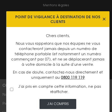
Mentions légales
CGV Gardienor
POINT DE VIGILANCE À DESTINATION DE NOS
CLIENTS
Cookies
Charte données personnelles
Chers clients,
Conditions générales de vente
Nous vous rappelons que nos équipes ne vous
contacteront jamais depuis un numéro de
Conditions générales d'achat
téléphone portable (et notamment un numéro
commençant par 07), et ne se déplaceront jamais
Conditions générales d'utilisation
à votre domicile à la suite d'une vente.
En cas de doute, contactez-nous directement et
uniquement au
0800 119 119
OR
PLUS D'INFOS
J'ai pris en compte cette information, ne pas
réafficher.
Nouveautés
Suivez-nous
Pièces d'or d'investissement
J'AI COMPRIS