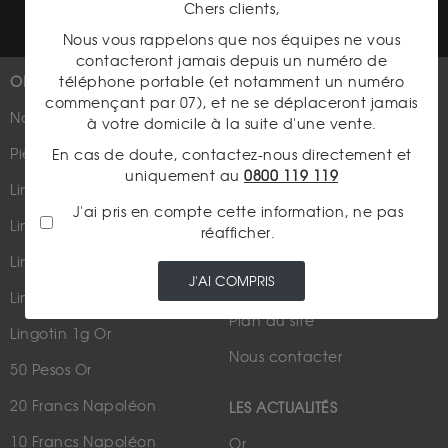
Chers clients,
Nous vous rappelons que nos équipes ne vous
contacteront jamais depuis un numéro de
téléphone portable (et notamment un numéro
OR
PLUS D'INFOS
commençant par 07), et ne se déplaceront jamais
Nouveautés
Suivez-nous
à votre domicile à la suite d'une vente.
Pièces d'or d'investissement
En cas de doute, contactez-nous directement et
uniquement au
0800 119 119
Lingots et lingotins
J'ai pris en compte cette information, ne pas
Lingot 1Kg Or
réafficher.
Parutions dans les médias
Lingot 100g Or
J'AI COMPRIS
Qui sommes-nous ?
Lingotin 1 Once Or
Plan du site
Lingotin 1g Or
Nous contacter
50 Pesos Or
20 Francs Napoléon
LES ACTUALITÉS
10 Francs Napoléon
Or