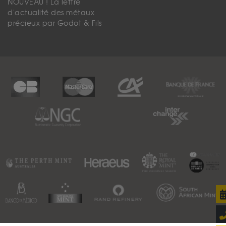
NOUVEAU ! La lettre
d'actualité des métaux
précieux par Godot & Fils