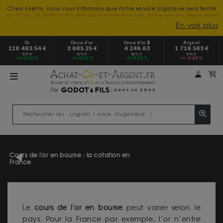
Chers clients, nous vous informons que notre service logistique sera fermé
du 10 au 28 août inclus. Pendant cette période, notre service client reste
à votre disposition tout l'été. Vous pouvez nous joindre du lundi au
En voir plus
vendredi, de 9h30 à 18h, pour toute demande d'information.
Nous vous remercions de votre compréhension et vous souhaitons un
Or
Once d’or
Once d’or $
Argent
excellent été.
118 483.54 €
3 685.25 €
4 246.63
1 719.583 €
€/KG
€/OZ
$/OZ
€/KG
+0.26 %
+0.26 %
+0.26 %
-0.49 %
Mon 
m
Cours de l'or en bourse : la cotation en
France
Le
cours de l'or en bourse
peut varier selon le
pays. Pour la France par exemple, l’or n’entre