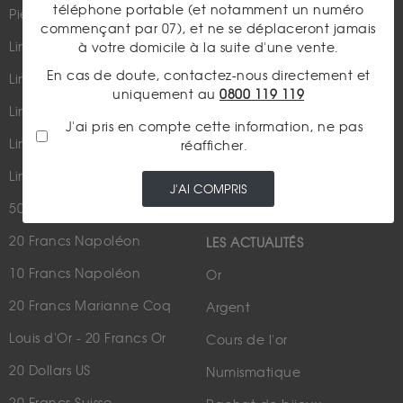
téléphone portable (et notamment un numéro
Pièces d'or d'investissement
commençant par 07), et ne se déplaceront jamais
Lingots et lingotins
à votre domicile à la suite d'une vente.
En cas de doute, contactez-nous directement et
Lingot 1Kg Or
uniquement au
0800 119 119
Parutions dans les médias
Lingot 100g Or
J'ai pris en compte cette information, ne pas
Qui sommes-nous ?
Lingotin 1 Once Or
réafficher.
Plan du site
Lingotin 1g Or
J'AI COMPRIS
Nous contacter
50 Pesos Or
20 Francs Napoléon
LES ACTUALITÉS
10 Francs Napoléon
Or
20 Francs Marianne Coq
Argent
Louis d'Or - 20 Francs Or
Cours de l'or
20 Dollars US
Numismatique