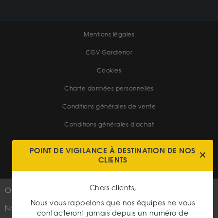
Mentions légales
CGV Gardienor
Cookies
Charte données personnelles
Conditions générales de vente
Conditions générales d'achat
Conditions générales d'utilisation
POINT DE VIGILANCE À DESTINATION DE NOS
CLIENTS
Chers clients,
OR
PLUS D'INFOS
Nous vous rappelons que nos équipes ne vous
Nouveautés
Suivez-nous
contacteront jamais depuis un numéro de