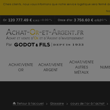
Chers clients, nous vous informons que notre service logistique sera fermé d
No
120 777.49 €
3 756.60 €
Or
0.00 %
Once d’or
0.00 %
€/KG
€/OZ
ACHAT/VENTE
ACHAT/VENTE
ACHAT/VENTE
AUTRES
NUMI
OR
ARGENT
MÉTAUX
Retour à l'accueil
>
Glossaire
>
cours de l’or à l’achat
>