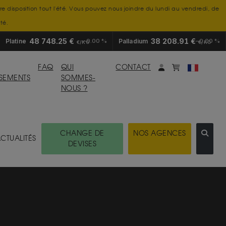
tre disposition tout l'été. Vous pouvez nous joindre du lundi au vendredi, de
té.
48 748.25 €
38 208.91 €
Platine
0.00 %
Palladium
0.00 %
€/KG
€/KG
Mon compte
monpanier
FAQ
QUI
CONTACT
SSEMENTS
SOMMES-
NOUS ?
CHANGE DE
NOS AGENCES
CTUALITÉS
DEVISES