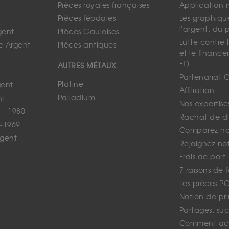
Pièces royales françaises
Application 
Pièces féodales
Les graphique
l'argent, du 
gent
Pièces Gauloises
Lutte contre
e Argent
Pièces antiques
et le finance
FT)
AUTRES MÉTAUX
Partenariat 
Platine
gent
Affiliation
Palladium
nt
Nos expertise
 - 1980
Rachat de d
-1969
Comparez nos
rgent
Rejoignez no
Frais de port
7 raisons de 
Les pièces P
Notion de pr
Partages, suc
Comment ach