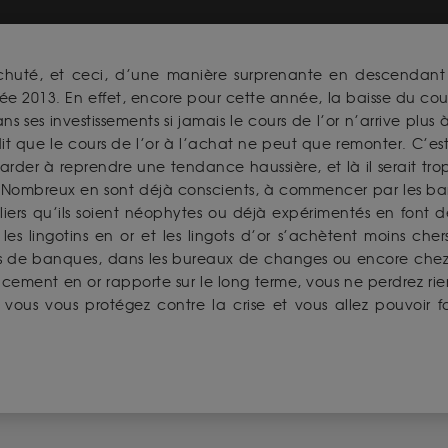
chuté, et ceci, d’une manière surprenante en descendant 
2013. En effet, encore pour cette année, la baisse du cours
 ses investissements si jamais le cours de l’or n’arrive plus
a dit que le cours de l’or à l’achat ne peut que remonter. C’e
tarder à reprendre une tendance haussière, et là il serait tr
. Nombreux en sont déjà conscients, à commencer par les banq
ticuliers qu’ils soient néophytes ou déjà expérimentés en fo
 les lingotins en or et les lingots d’or s’achètent moins cher
ets de banques, dans les bureaux de changes ou encore chez 
ement en or rapporte sur le long terme, vous ne perdrez rie
, vous vous protégez contre la crise et vous allez pouvo