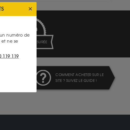
TS
s un numéro de
et ne se
LIVRAISON ASSURÉE
0 119 119
COMMENT ACHETER SUR LE
SITE ? SUIVEZ LE GUIDE !