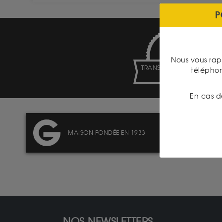
P
Nous vous rap
TRANSPARENCE DES
télépho
PRIX
En cas d
MAISON FONDÉE EN 1933
NOS NEWSLETTERS