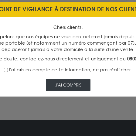
OINT DE VIGILANCE À DESTINATION DE NOS CLIEN
Chers clients,
pelons que nos équipes ne vous contacteront jamais depui
ne portable (et notamment un numéro commençant par 07), 
PAIEMENT SECURISÉ
déplaceront jamais à votre domicile à la suite d'une vente.
e doute, contactez-nous directement et uniquement au
080
J'ai pris en compte cette information, ne pas réafficher.
PRENEZ RENDEZ-VOUS DANS
L'UNE DE NOS AGENCES
J'AI COMPRIS