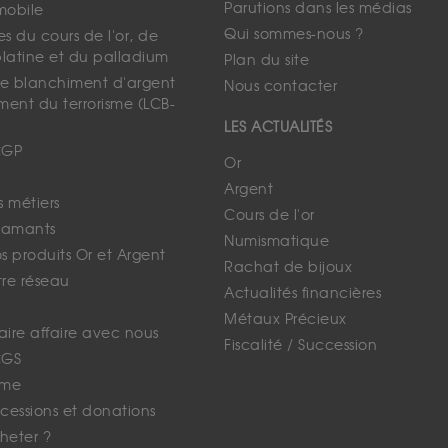
Parutions dans les médias
mobile
Qui sommes-nous ?
s du cours de l'or, de
platine et du palladium
Plan du site
 le blanchiment d'argent
Nous contacter
ment du terrorisme (LCB-
LES ACTUALITÉS
CGP
Or
Argent
s métiers
Cours de l'or
iamants
Numismatique
 produits Or et Argent
Rachat de bijoux
tre réseau
Actualités financières
Métaux Précieux
faire affaire avec nous
Fiscalité / Succession
CGS
ime
cessions et donations
eter ?