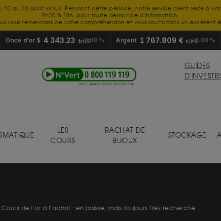
u 10 au 28 août inclus. Pendant cette période, notre service client reste à vo
9h30 à 18h, pour toute demande d'information.
us vous remercions de votre compréhension et vous souhaitons un excellent é
4 343.23
1 767.809 €
Once d’or $
0.00 %
Argent
0.00 %
$/OZ
€/KG
GUIDES
D'INVESTI
LES
RACHAT DE
SMATIQUE
STOCKAGE
A
COURS
BIJOUX
Cours de l’or à l’achat : en baisse, mais toujours très recherché