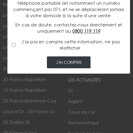
téléphone portable (et notamment un numéro
Pièces d'or d'investissement
commençant par 07), et ne se déplaceront jamais
Lingots et lingotins
à votre domicile à la suite d'une vente.
En cas de doute, contactez-nous directement et
Lingot 1Kg Or
uniquement au
0800 119 119
Parutions dans les médias
Lingot 100g Or
J'ai pris en compte cette information, ne pas
Qui sommes-nous ?
Lingotin 1 Once Or
réafficher.
Plan du site
Lingotin 1g Or
J'AI COMPRIS
Nous contacter
50 Pesos Or
20 Francs Napoléon
LES ACTUALITÉS
10 Francs Napoléon
Or
20 Francs Marianne Coq
Argent
Louis d'Or - 20 Francs Or
Cours de l'or
20 Dollars US
Numismatique