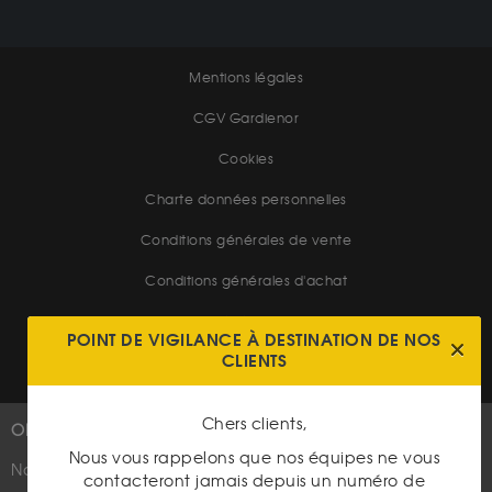
Mentions légales
CGV Gardienor
Cookies
Charte données personnelles
Conditions générales de vente
Conditions générales d'achat
Conditions générales d'utilisation
POINT DE VIGILANCE À DESTINATION DE NOS
CLIENTS
Chers clients,
OR
PLUS D'INFOS
Nous vous rappelons que nos équipes ne vous
Nouveautés
Suivez-nous
contacteront jamais depuis un numéro de