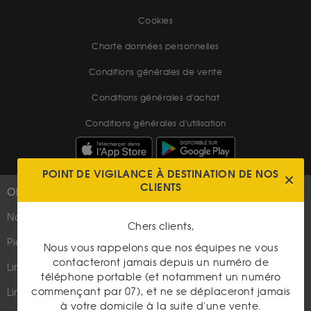
Cookies
Charte données personnelles
Conditions générales de vente
Conditions générales d'achat
Conditions générales d'utilisation
POINT DE VIGILANCE À DESTINATION DE NOS
CLIENTS
OR
PLUS D'INFOS
Nouveautés
Suivez-nous
Chers clients,
Pièces d'or d'investissement
Nous vous rappelons que nos équipes ne vous
contacteront jamais depuis un numéro de
Lingots et lingotins
téléphone portable (et notamment un numéro
commençant par 07), et ne se déplaceront jamais
Lingot 1Kg Or
à votre domicile à la suite d'une vente.
Parutions dans les médias