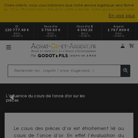
Chers clients, nous vous informons que notre service logistique sera fermé
du 10 au 28 août inclus. Pendant cette période, notre service client reste
à votre disposition tout l'été. Vous pouvez nous joindre du lundi au
En voir plus
vendredi, de 9h30 à 18h, pour toute demande d'information.
Nous vous remercions de votre compréhension et vous souhaitons un
Or
Once d’or
Once d’or $
Argent
excellent été.
120 777.49 €
3 756.60 €
4 343.23
1 767.809 €
€/KG
€/OZ
$/OZ
€/KG
0.00 %
0.00 %
0.00 %
0.00 %
Mon 
m
L’influence du cours de l'once d'or sur les
pièces
Le cours des pièces d’or est étroitement lié au
cours de l’once d’or. En effet l’évaluation du