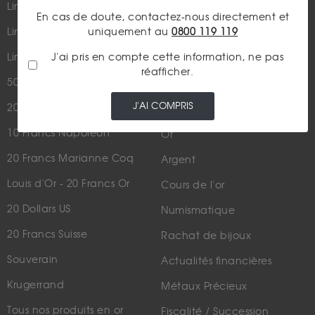
Lingot 100g Or
En cas de doute, contactez-nous directement et
Qui sommes-nous ?
uniquement au
0800 119 119
Lingotin 1 Once Or
Plan du site
J'ai pris en compte cette information, ne pas
Lingotin 1g Or
réafficher.
Nous contacter
50 Pesos Or
J'AI COMPRIS
20 Francs Napoléon
LES ACTUALITÉS
10 Francs Napoléon
Or
20 Francs Marianne Coq
Argent
Louis d'Or - 20 Francs Or
Cours de l'or
20 Dollars US
Numismatique
20 Francs Suisse
Rachat de bijoux
Souverain
Actualités financières
Krugerrand
Métaux Précieux
Tous nos produits en or
Fiscalité / Succession