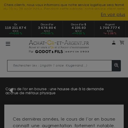
Chers clients, nous vous informons que notre service logistique sera fermé
du 10 au 28 août inclus. Pendant cette période, notre service client reste
à votre disposition tout l'été. Vous pouvez nous joindre du lundi au
En voir plus
vendredi, de 9h30 à 18h, pour toute demande d'information.
Nous vous remercions de votre compréhension et vous souhaitons un
Or
Once d’or
Once d’or $
Argent
excellent été.
118 211.87 €
3 676.80 €
4 235.93
1 709.777 €
€/KG
€/OZ
$/OZ
€/KG
+0.03 %
+0.03 %
+0.03 %
-1.06 %
Mon 
m
Cours de l'or en bourse : une hausse due à la demande
accrue de métaux physique
Ces dernières années, le cours de l’or en bourse
connaît une augmentation fortement notable.