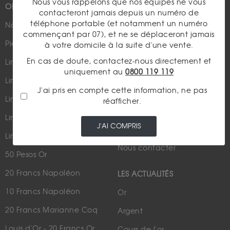
Nous vous rappelons que nos équipes ne vous
OR
PLUS D'INFOS
contacteront jamais depuis un numéro de
téléphone portable (et notamment un numéro
Nouveautés
Suivez-nous
commençant par 07), et ne se déplaceront jamais
Pièces d'or d'investissement
à votre domicile à la suite d'une vente.
En cas de doute, contactez-nous directement et
Lingots et lingotins
uniquement au
0800 119 119
Lingot 1Kg Or
J'ai pris en compte cette information, ne pas
Parutions dans les médias
Lingot 100g Or
réafficher.
Qui sommes-nous ?
Lingotin 1 Once Or
J'AI COMPRIS
Plan du site
Lingotin 1g Or
Nous contacter
50 Pesos Or
20 Francs Napoléon
LES ACTUALITÉS
10 Francs Napoléon
Or
20 Francs Marianne Coq
Argent
Louis d'Or - 20 Francs Or
Cours de l'or