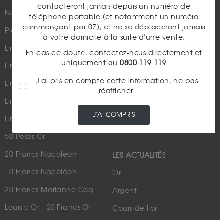
contacteront jamais depuis un numéro de
Nouveautés
Suivez-nous
téléphone portable (et notamment un numéro
commençant par 07), et ne se déplaceront jamais
Pièces d'or d'investissement
à votre domicile à la suite d'une vente.
Lingots et lingotins
En cas de doute, contactez-nous directement et
uniquement au
0800 119 119
Lingot 1Kg Or
Parutions dans les médias
J'ai pris en compte cette information, ne pas
Lingot 100g Or
réafficher.
Qui sommes-nous ?
Lingotin 1 Once Or
Plan du site
J'AI COMPRIS
Lingotin 1g Or
Nous contacter
50 Pesos Or
20 Francs Napoléon
LES ACTUALITÉS
10 Francs Napoléon
Or
20 Francs Marianne Coq
Argent
Louis d'Or - 20 Francs Or
Cours de l'or