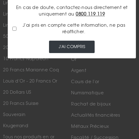
Lingot 100g Or
En cas de doute, contactez-nous directement et
Qui sommes-nous ?
uniquement au
0800 119 119
Lingotin 1 Once Or
Plan du site
J'ai pris en compte cette information, ne pas
Lingotin 1g Or
réafficher.
Nous contacter
50 Pesos Or
J'AI COMPRIS
20 Francs Napoléon
LES ACTUALITÉS
10 Francs Napoléon
Or
20 Francs Marianne Coq
Argent
Louis d'Or - 20 Francs Or
Cours de l'or
20 Dollars US
Numismatique
20 Francs Suisse
Rachat de bijoux
Souverain
Actualités financières
Krugerrand
Métaux Précieux
Tous nos produits en or
Fiscalité / Succession