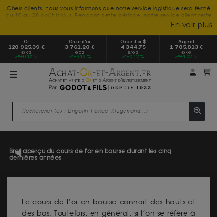
Chers clients, nous vous informons que notre service logistique sera fermé
du 10 au 28 août inclus. Pendant cette période, notre service client reste
à votre disposition tout l'été. Vous pouvez nous joindre du lundi au
En voir plus
vendredi, de 9h30 à 18h, pour toute demande d'information.
Nous vous remercions de votre compréhension et vous souhaitons un
Or
Once d’or
Once d’or $
Argent
excellent été.
120 925.39 €
3 761.20 €
4 344.75
1 785.813 €
€/KG
€/OZ
$/OZ
€/KG
+0.12 %
+0.12 %
+0.12 %
+1.02 %
Mon 
m
Bref aperçu du cours de l'or en bourse durant les cinq
dernières années
Le cours de l’or en bourse connait des hauts et
des bas. Toutefois, en général, si l’on se réfère à