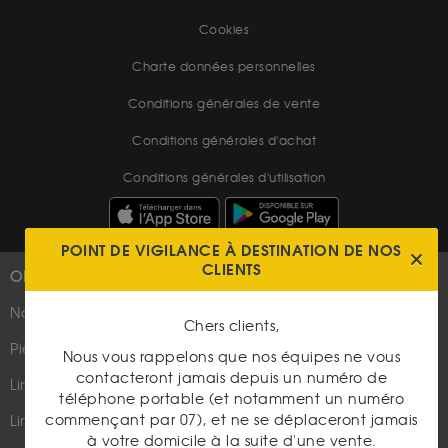
Cookies
Charte données personnelles
Conditions générales de vente
Conditions générales d'achat
Conditions générales d'utilisation
POINT DE VIGILANCE À DESTINATION DE NOS
CLIENTS
OR
PLUS D'INFOS
Nouveautés
Suivez-nous
Chers clients,
Pièces d'or d'investissement
Nous vous rappelons que nos équipes ne vous
contacteront jamais depuis un numéro de
Lingots et lingotins
téléphone portable (et notamment un numéro
commençant par 07), et ne se déplaceront jamais
Lingot 1Kg Or
à votre domicile à la suite d'une vente.
Parutions dans les médias