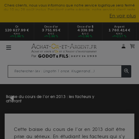
Chers clients, nous vous informons que notre service logistique sera fermé
du 10 au 28 août inclus. Pendant cette période, notre service client reste
à votre disposition tout l'été. Vous pouvez nous joindre du lundi au
En voir plus
vendredi, de 9h30 à 18h, pour toute demande d'information.
Nous vous remercions de votre compréhension et vous souhaitons un
Or
Once d’or
Once d’or $
Argent
excellent été.
120 627.99 €
3 751.95 €
4 336.96
1 760.414 €
€/KG
€/OZ
$/OZ
€/KG
+1.96 %
+1.96 %
+1.96 %
+2.57 %
Mon 
m
Baisse du cours de l’or en 2013 : les facteurs y
afférant
Cette baisse du cours de l’or en 2013 doit être
prise au sérieux. En étudiant les facteurs qui s’y