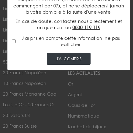
commençant par 07), et ne se déplaceront jamais
Lingots et lingotins
à votre domicile à la suite d'une vente.
Lingot 1Kg Or
En cas de doute, contactez-nous directement et
Parutions dans les médias
uniquement au
0800 119 119
Lingot 100g Or
Qui sommes-nous ?
J'ai pris en compte cette information, ne pas
Lingotin 1 Once Or
réafficher.
Plan du site
Lingotin 1g Or
Nous contacter
J'AI COMPRIS
50 Pesos Or
20 Francs Napoléon
LES ACTUALITÉS
10 Francs Napoléon
Or
20 Francs Marianne Coq
Argent
Louis d'Or - 20 Francs Or
Cours de l'or
20 Dollars US
Numismatique
20 Francs Suisse
Rachat de bijoux