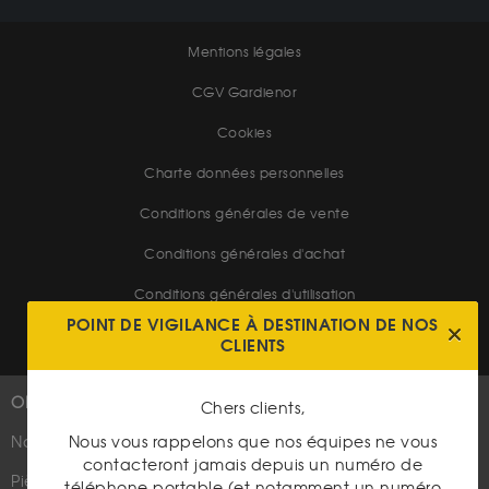
Mentions légales
CGV Gardienor
Cookies
Charte données personnelles
Conditions générales de vente
Conditions générales d'achat
Conditions générales d'utilisation
POINT DE VIGILANCE À DESTINATION DE NOS
CLIENTS
OR
PLUS D'INFOS
Chers clients,
Nous vous rappelons que nos équipes ne vous
Nouveautés
Suivez-nous
contacteront jamais depuis un numéro de
Pièces d'or d'investissement
téléphone portable (et notamment un numéro