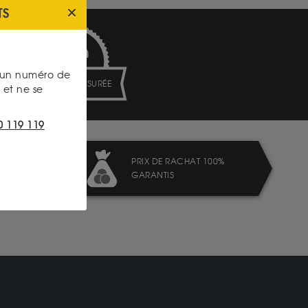
TS
s un numéro de
LIVRAISON ASSURÉE
et ne se
0 119 119
PRIX DE RACHAT 100%
GARANTIS