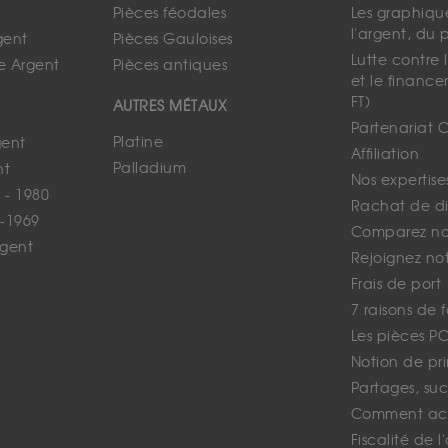
Pièces féodales
Les graphique
l'argent, du 
gent
Pièces Gauloises
Lutte contre
e Argent
Pièces antiques
et le finance
FT)
AUTRES MÉTAUX
Partenariat 
Platine
gent
Affiliation
Palladium
nt
Nos expertise
 - 1980
Rachat de d
-1969
Comparez nos
rgent
Rejoignez no
Frais de port
7 raisons de 
Les pièces P
Notion de pr
Partages, suc
Comment ach
Fiscalité de l