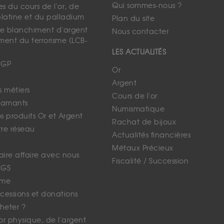
Qui sommes-nous ?
s du cours de l'or, de
platine et du palladium
Plan du site
 le blanchiment d'argent
Nous contacter
ment du terrorisme (LCB-
LES ACTUALITÉS
CGP
Or
Argent
s métiers
Cours de l'or
iamants
Numismatique
 produits Or et Argent
Rachat de bijoux
tre réseau
Actualités financières
Métaux Précieux
faire affaire avec nous
Fiscalité / Succession
CGS
ime
cessions et donations
eter ?
'or physique, de l'argent