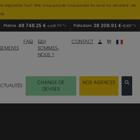
tre disposition tout l'été. Vous pouvez nous joindre du lundi au vendredi, de
té.
48 748.25 €
38 208.91 €
Platine
0.00 %
Palladium
0.00 %
€/KG
€/KG
Mon compte
monpanier
FAQ
QUI
CONTACT
SSEMENTS
SOMMES-
NOUS ?
CHANGE DE
NOS AGENCES
CTUALITÉS
DEVISES