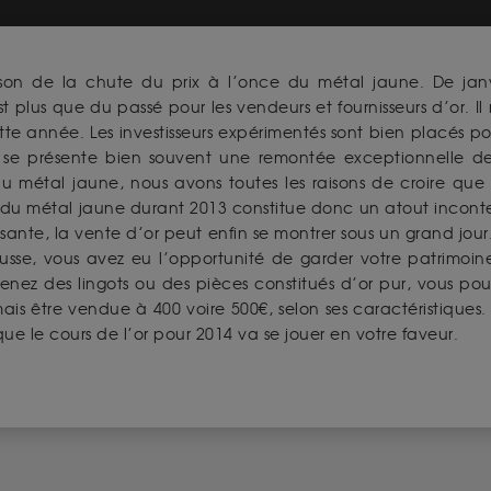
ison de la chute du prix à l’once du métal jaune. De jan
t plus que du passé pour les vendeurs et fournisseurs d’or. I
te année. Les investisseurs expérimentés sont bien placés p
, se présente bien souvent une remontée exceptionnelle d
 métal jaune, nous avons toutes les raisons de croire qu
s du métal jaune durant 2013 constitue donc un atout inconte
sante, la vente d’or peut enfin se montrer sous un grand jour.
ausse, vous avez eu l’opportunité de garder votre patrimoi
enez des lingots ou des pièces constitués d’or pur, vous pou
s être vendue à 400 voire 500€, selon ses caractéristiques.
que le cours de l’or pour 2014 va se jouer en votre faveur.