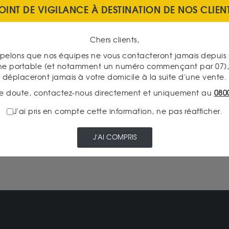
OINT DE VIGILANCE À DESTINATION DE NOS CLIEN
Chers clients,
pelons que nos équipes ne vous contacteront jamais depui
TRANSPARENCE DES
ne portable (et notamment un numéro commençant par 07), 
PRIX
déplaceront jamais à votre domicile à la suite d'une vente.
e doute, contactez-nous directement et uniquement au
080
J'ai pris en compte cette information, ne pas réafficher.
DÉCOUVREZ NOTRE
CATALOGUE PRODUITS
J'AI COMPRIS