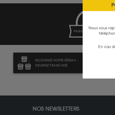
P
Nous vous rap
PAIEMENT SECURISÉ
télépho
En cas d
REJOIGNEZ NOTRE RÉSEAU :
DEVENEZ FRANCHISÉ
NOS NEWSLETTERS