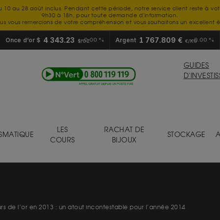
u 10 au 28 août inclus. Pendant cette période, notre service client reste à vo
9h30 à 18h, pour toute demande d'information.
us vous remercions de votre compréhension et vous souhaitons un excellent é
4 343.23
1 767.809 €
Once d’or $
0.00 %
Argent
0.00 %
$/OZ
€/KG
GUIDES
D'INVESTI
LES
RACHAT DE
SMATIQUE
STOCKAGE
A
COURS
BIJOUX
s de l’or en 2013 : un atout incontestable pour l’année 2014