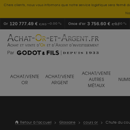
Chers clients, nous vous informons que notre service logistique sera fermé d
No
120 777.49 €
3 756.60 €
Or
0.00 %
Once d’or
0.00 %
€/KG
€/OZ
ACHAT/VENTE
ACHAT/VENTE
ACHAT/VENTE
AUTRES
NUMI
OR
ARGENT
MÉTAUX
Retour à l'accueil
>
Glossaire
>
cours or
>
Chute du cour