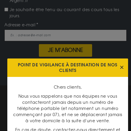
Argent.fr
Je souhaite être tenu au courant des cours tous les
jours.
Adresse e-mail
JE M'ABONNE
POINT DE VIGILANCE À DESTINATION DE NOS
NOTRE CATALOGUE
CLIENTS
Chers clients,
Mentions légales
Nous vous rappelons que nos équipes ne vous
contacteront jamais depuis un numéro de
CGV Gardienor
téléphone portable (et notamment un numéro
commençant par 07), et ne se déplaceront jamais
Cookies
à votre domicile à la suite d'une vente.
Charte données personnelles
En cas de doute, contactez-nous directement et