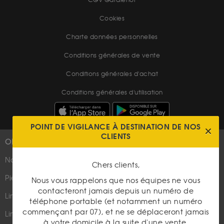
CGV Gardienor
Cookies
Charte données personnelles
Conditions générales de vente
Conditions générales d'achat
Conditions générales d'utilisation
POINT DE VIGILANCE À DESTINATION DE NOS
CLIENTS
OR
PLUS D'INFOS
Nouveautés
Suivez-nous
Chers clients,
Pièces d'or d'investissement
Nous vous rappelons que nos équipes ne vous
contacteront jamais depuis un numéro de
Lingots et lingotins
téléphone portable (et notamment un numéro
commençant par 07), et ne se déplaceront jamais
Lingot 1Kg Or
à votre domicile à la suite d'une vente.