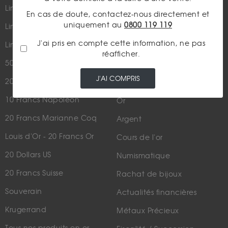
Parutions dans les médias
Lingot 100g Or
En cas de doute, contactez-nous directement et
Qui sommes-nous ?
uniquement au
0800 119 119
Lingotin 1 Once Or
Plan du site
J'ai pris en compte cette information, ne pas
Lingotin 1g Or
réafficher.
Nous contacter
50 Pesos Or
J'AI COMPRIS
20 Francs Napoléon
LES ACTUALITÉS
10 Francs Napoléon
Or
20 Francs Marianne Coq
Argent
Louis d'Or - 20 Francs Or
Cours de l'or
20 Dollars US
Numismatique
20 Francs Suisse
Rachat de bijoux
Souverain
Actualités financières
Krugerrand
Métaux Précieux