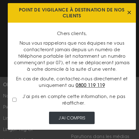
Cookies
POINT DE VIGILANCE À DESTINATION DE NOS
CLIENTS
Charte données personnelles
Conditions générales de vente
Chers clients,
Conditions générales d'achat
Nous vous rappelons que nos équipes ne vous
contacteront jamais depuis un numéro de
Conditions générales d'utilisation
téléphone portable (et notamment un numéro
commençant par 07), et ne se déplaceront jamais
à votre domicile à la suite d'une vente.
En cas de doute, contactez-nous directement et
OR
PLUS D'INFOS
uniquement au
0800 119 119
Nouveautés
Suivez-nous
J'ai pris en compte cette information, ne pas
réafficher.
Pièces d'or d'investissement
J'AI COMPRIS
Lingots et lingotins
Lingot 1Kg Or
Parutions dans les médias