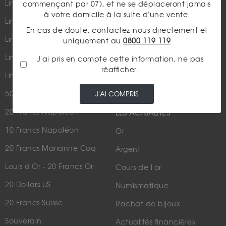
Lingots et lingotins
commençant par 07), et ne se déplaceront jamais
à votre domicile à la suite d'une vente.
Lingot 1Kg Or
En cas de doute, contactez-nous directement et
Parutions dans les médias
Lingot 100g Or
uniquement au
0800 119 119
Qui sommes-nous ?
Lingotin 1 Once Or
J'ai pris en compte cette information, ne pas
Plan du site
réafficher.
Lingotin 1g Or
Nous contacter
50 Pesos Or
J'AI COMPRIS
20 Francs Napoléon
LES ACTUALITÉS
10 Francs Napoléon
Or
20 Francs Marianne Coq
Argent
Louis d'Or - 20 Francs Or
Cours de l'or
20 Dollars US
Numismatique
20 Francs Suisse
Rachat de bijoux
Souverain
Actualités financières