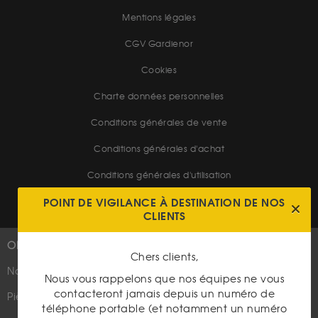
Mentions légales
CGV Gardienor
Cookies
Charte données personnelles
Conditions générales de vente
Conditions générales d'achat
Conditions générales d'utilisation
POINT DE VIGILANCE À DESTINATION DE NOS
CLIENTS
OR
PLUS D'INFOS
Chers clients,
Nouveautés
Suivez-nous
Nous vous rappelons que nos équipes ne vous
contacteront jamais depuis un numéro de
Pièces d'or d'investissement
téléphone portable (et notamment un numéro