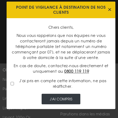
Cookies
POINT DE VIGILANCE À DESTINATION DE NOS
CLIENTS
Charte données personnelles
Conditions générales de vente
Chers clients,
Conditions générales d'achat
Nous vous rappelons que nos équipes ne vous
contacteront jamais depuis un numéro de
Conditions générales d'utilisation
téléphone portable (et notamment un numéro
commençant par 07), et ne se déplaceront jamais
à votre domicile à la suite d'une vente.
En cas de doute, contactez-nous directement et
OR
PLUS D'INFOS
uniquement au
0800 119 119
Nouveautés
Suivez-nous
J'ai pris en compte cette information, ne pas
réafficher.
Pièces d'or d'investissement
Lingots et lingotins
J'AI COMPRIS
Lingot 1Kg Or
Parutions dans les médias
Lingot 100g Or