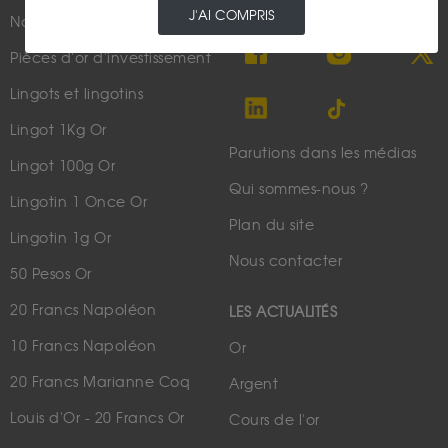
J'AI COMPRIS
Nouveautés
Suivez-nous
Pièces d'or d'investissement
Lingots et lingotins
Lingot 1Kg Or
Parutions dans les médias
Lingot 100g Or
Qui sommes-nous ?
Lingotin 1 Once Or
Plan du site
Lingotin 1g Or
Nous contacter
50 Pesos Or
20 Francs Napoléon
LES ACTUALITÉS
10 Francs Napoléon
Or
20 Francs Marianne Coq
Argent
Louis d'Or - 20 Francs Or
Cours de l'or