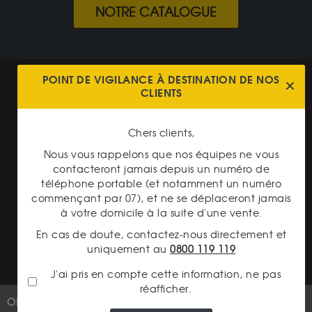
NOTRE CATALOGUE
POINT DE VIGILANCE À DESTINATION DE NOS
Mentions légales
CLIENTS
CGV Gardienor
Cookies
Chers clients,
Nous vous rappelons que nos équipes ne vous
Charte données personnelles
contacteront jamais depuis un numéro de
Conditions générales de vente
téléphone portable (et notamment un numéro
commençant par 07), et ne se déplaceront jamais
Conditions générales d'achat
à votre domicile à la suite d'une vente.
Conditions générales d'utilisation
En cas de doute, contactez-nous directement et
uniquement au
0800 119 119
J'ai pris en compte cette information, ne pas
réafficher.
OR
PLUS D'INFOS