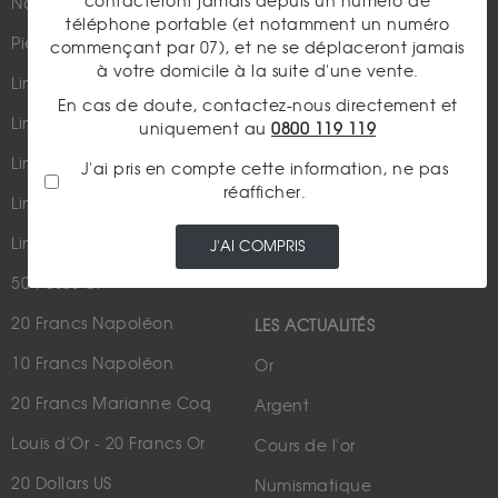
contacteront jamais depuis un numéro de
Nouveautés
Suivez-nous
téléphone portable (et notamment un numéro
Pièces d'or d'investissement
commençant par 07), et ne se déplaceront jamais
à votre domicile à la suite d'une vente.
Lingots et lingotins
En cas de doute, contactez-nous directement et
Lingot 1Kg Or
uniquement au
0800 119 119
Parutions dans les médias
Lingot 100g Or
J'ai pris en compte cette information, ne pas
Qui sommes-nous ?
réafficher.
Lingotin 1 Once Or
Plan du site
Lingotin 1g Or
J'AI COMPRIS
Nous contacter
50 Pesos Or
20 Francs Napoléon
LES ACTUALITÉS
10 Francs Napoléon
Or
20 Francs Marianne Coq
Argent
Louis d'Or - 20 Francs Or
Cours de l'or
20 Dollars US
Numismatique