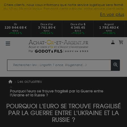
Chers clients, nous vous informons que notre service logistique sera fermé
du 10 au 28 août inclus. Pendant cette période, notre service client reste
à votre disposition tout l'été. Vous pouvez nous joindre du lundi au
En voir plus
vendredi, de 9h30 à 18h, pour toute demande d'information.
Nous vous remercions de votre compréhension et vous souhaitons un
Or
Once d’or
Once d’or $
Argent
excellent été.
120 944.68 €
3 761.80 €
4 345.45
1 785.492 €
€/KG
€/OZ
$/OZ
€/KG
+0.14 %
+0.14 %
+0.14 %
+1.00 %
Mon 
m
Les actualités
Pourquoi l'euro se trouve fragilisé par la Guerre entre
l'Ukraine et la Russie ?
POURQUOI L'EURO SE TROUVE FRAGILISÉ
PAR LA GUERRE ENTRE L'UKRAINE ET LA
RUSSIE ?