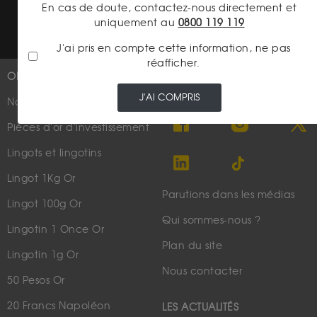
Conditions générales d'utilisation
En cas de doute, contactez-nous directement et
uniquement au
0800 119 119
J'ai pris en compte cette information, ne pas
réafficher.
OR
PLUS D'INFOS
J'AI COMPRIS
Nouveautés
Suivez-nous
Pièces d'or d'investissement
Lingots et lingotins
Lingot 1Kg Or
Parutions dans les médias
Lingot 100g Or
Qui sommes-nous ?
Lingotin 1 Once Or
Plan du site
Lingotin 1g Or
Nous contacter
50 Pesos Or
20 Francs Napoléon
LES ACTUALITÉS