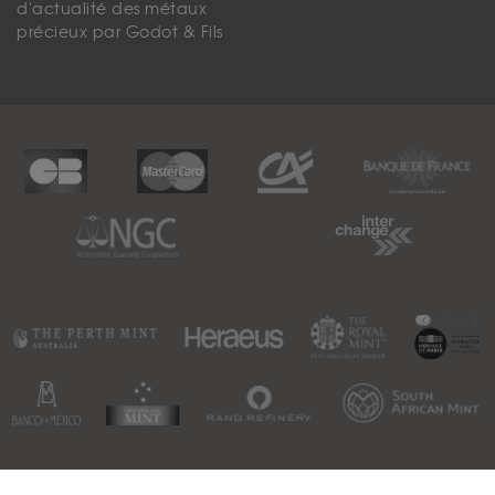
d'actualité des métaux
précieux par Godot & Fils