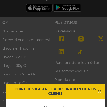
OR
PLUS D'INFOS
Nouveautés
Suivez-nous
Pièces d'or d'investissement
Lingots et lingotins
Lingot 1Kg Or
Parutions dans les médias
Lingot 100g Or
Qui sommes-nous ?
Lingotin 1 Once Or
Plan du site
Lingotin 1g Or
Nous contacter
POINT DE VIGILANCE À DESTINATION DE NOS
50 Pesos Or
CLIENTS
20 Francs Napoléon
LES ACTUALITÉS