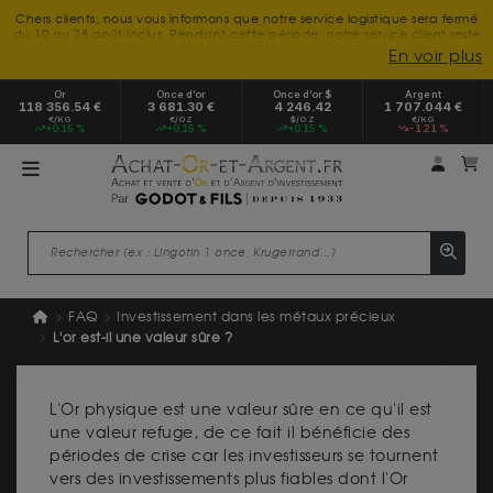
Chers clients, nous vous informons que notre service logistique sera fermé
du 10 au 28 août inclus. Pendant cette période, notre service client reste
à votre disposition tout l'été. Vous pouvez nous joindre du lundi au
En voir plus
vendredi, de 9h30 à 18h, pour toute demande d'information.
Nous vous remercions de votre compréhension et vous souhaitons un
Or
Once d’or
Once d’or $
Argent
excellent été.
118 356.54 €
3 681.30 €
4 246.42
1 707.044 €
€/KG
€/OZ
$/OZ
€/KG
+0.15 %
+0.15 %
+0.15 %
-1.21 %
Mon 
m
FAQ
Investissement dans les métaux précieux
L'or est-il une valeur sûre ?
L'Or physique est une valeur sûre en ce qu'il est
une valeur refuge, de ce fait il bénéficie des
périodes de crise car les investisseurs se tournent
vers des investissements plus fiables dont l'Or