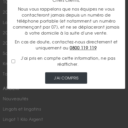
Chers clients,
10 Francs Napoléon
Or
Nous vous rappelons que nos équipes ne vous
20 Francs Marianne Coq
Argent
contacteront jamais depuis un numéro de
téléphone portable (et notamment un numéro
Louis d'Or - 20 Francs Or
Cours de l'or
commençant par 07), et ne se déplaceront jamais
20 Dollars US
à votre domicile à la suite d'une vente.
Numismatique
En cas de doute, contactez-nous directement et
20 Francs Suisse
Rachat de bijoux
uniquement au
0800 119 119
Souverain
Actualités financières
J'ai pris en compte cette information, ne pas
Krugerrand
réafficher.
Métaux Précieux
Tous nos produits en or
Fiscalité / Succession
J'AI COMPRIS
ARGENT
Nouveautés
Lingots et lingotins
Lingot 1 Kilo Argent