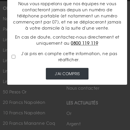
Nous vous rappelons que nos équipes ne vous
OR
PLUS D'INFOS
contacteront jamais depuis un numéro de
téléphone portable (et notamment un numéro
Nouveautés
Suivez-nous
commençant par 07), et ne se déplaceront jamais
à votre domicile à la suite d'une vente.
Pièces d'or d'investissement
En cas de doute, contactez-nous directement et
Lingots et lingotins
uniquement au
0800 119 119
Lingot 1Kg Or
J'ai pris en compte cette information, ne pas
Parutions dans les médias
réafficher.
Lingot 100g Or
Qui sommes-nous ?
Lingotin 1 Once Or
J'AI COMPRIS
Plan du site
Lingotin 1g Or
Nous contacter
50 Pesos Or
20 Francs Napoléon
LES ACTUALITÉS
10 Francs Napoléon
Or
20 Francs Marianne Coq
Argent