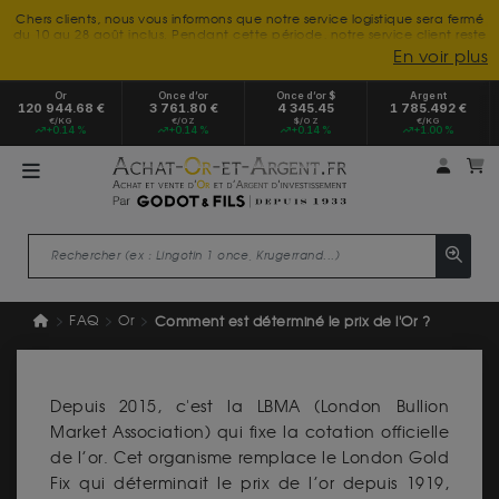
Chers clients, nous vous informons que notre service logistique sera fermé
du 10 au 28 août inclus. Pendant cette période, notre service client reste
à votre disposition tout l'été. Vous pouvez nous joindre du lundi au
En voir plus
vendredi, de 9h30 à 18h, pour toute demande d'information.
Nous vous remercions de votre compréhension et vous souhaitons un
Or
Once d’or
Once d’or $
Argent
excellent été.
120 944.68 €
3 761.80 €
4 345.45
1 785.492 €
€/KG
€/OZ
$/OZ
€/KG
+0.14 %
+0.14 %
+0.14 %
+1.00 %
Mon 
m
FAQ
Or
Comment est déterminé le prix de l'Or ?
Depuis 2015, c'est la LBMA (London Bullion
Market Association) qui fixe la cotation officielle
de l’or. Cet organisme remplace le London Gold
Fix qui déterminait le prix de l’or depuis 1919,