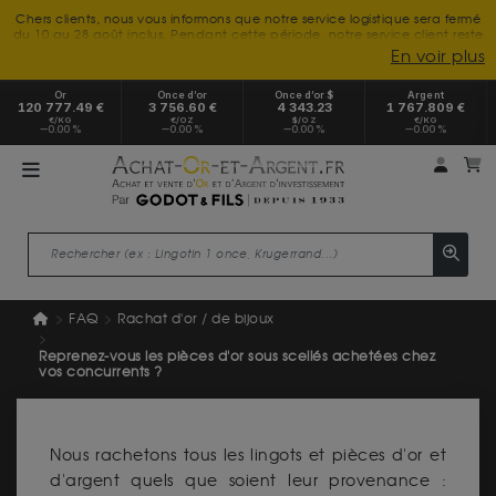
Chers clients, nous vous informons que notre service logistique sera fermé
du 10 au 28 août inclus. Pendant cette période, notre service client reste
à votre disposition tout l'été. Vous pouvez nous joindre du lundi au
En voir plus
vendredi, de 9h30 à 18h, pour toute demande d'information.
Nous vous remercions de votre compréhension et vous souhaitons un
Or
Once d’or
Once d’or $
Argent
excellent été.
120 777.49 €
3 756.60 €
4 343.23
1 767.809 €
€/KG
€/OZ
$/OZ
€/KG
0.00 %
0.00 %
0.00 %
0.00 %
Mon 
m
FAQ
Rachat d'or / de bijoux
Reprenez-vous les pièces d'or sous scellés achetées chez
vos concurrents ?
Nous rachetons tous les lingots et pièces d'or et
d'argent quels que soient leur provenance :