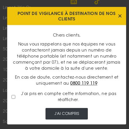
Lingot 1Kg Or
POINT DE VIGILANCE À DESTINATION DE NOS
Parutions dans les médias
Lingot 100g Or
CLIENTS
Qui sommes-nous ?
Lingotin 1 Once Or
Plan du site
Chers clients,
Lingotin 1g Or
Nous vous rappelons que nos équipes ne vous
Nous contacter
50 Pesos Or
contacteront jamais depuis un numéro de
téléphone portable (et notamment un numéro
20 Francs Napoléon
LES ACTUALITÉS
commençant par 07), et ne se déplaceront jamais
à votre domicile à la suite d'une vente.
10 Francs Napoléon
Or
En cas de doute, contactez-nous directement et
20 Francs Marianne Coq
Argent
uniquement au
0800 119 119
Louis d'Or - 20 Francs Or
Cours de l'or
J'ai pris en compte cette information, ne pas
réafficher.
20 Dollars US
Numismatique
20 Francs Suisse
Rachat de bijoux
J'AI COMPRIS
Souverain
Actualités financières