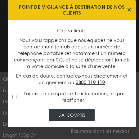
Cookies
POINT DE VIGILANCE À DESTINATION DE NOS
CLIENTS
Charte données personnelles
Conditions générales de vente
Chers clients,
Conditions générales d'achat
Nous vous rappelons que nos équipes ne vous
contacteront jamais depuis un numéro de
Conditions générales d'utilisation
téléphone portable (et notamment un numéro
commençant par 07), et ne se déplaceront jamais
à votre domicile à la suite d'une vente.
En cas de doute, contactez-nous directement et
OR
PLUS D'INFOS
uniquement au
0800 119 119
Nouveautés
Suivez-nous
J'ai pris en compte cette information, ne pas
réafficher.
Pièces d'or d'investissement
Lingots et lingotins
J'AI COMPRIS
Lingot 1Kg Or
Parutions dans les médias
Lingot 100g Or