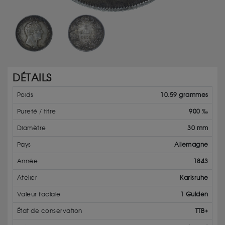
DÉTAILS
Poids
10.59 grammes
Pureté / titre
900 ‰
Diamètre
30 mm
Pays
Allemagne
Année
1843
Atelier
Karlsruhe
Valeur faciale
1 Gulden
État de conservation
TTB+