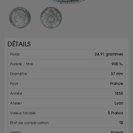
DÉTAILS
Poids
24.91 grammes
Pureté / titre
900 ‰
Diamètre
37 mm
Pays
France
Année
1855
Atelier
Lyon
Valeur faciale
5 Francs
État de conservation
TB
Métal
Argent