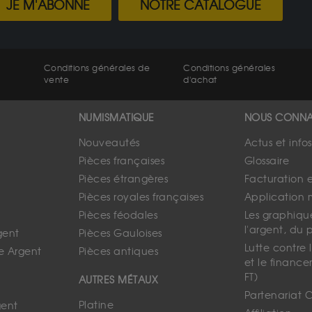
JE M'ABONNE
NOTRE CATALOGUE
Conditions générales de
Conditions générales
vente
d'achat
NUMISMATIQUE
NOUS CONNA
Nouveautés
Actus et info
Pièces françaises
Glossaire
Pièces étrangères
Facturation 
Pièces royales françaises
Application 
Pièces féodales
Les graphique
l'argent, du 
gent
Pièces Gauloises
Lutte contre
e Argent
Pièces antiques
et le finance
FT)
AUTRES MÉTAUX
Partenariat 
Platine
gent