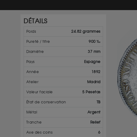
DÉTAILS
Poids
24.82 grammes
Pureté / titre
900 ‰
Diamètre
37 mm
Pays
Espagne
Année
1892
Atelier
Madrid
Valeur faciale
5 Pesetas
État de conservation
TB
Métal
Argent
Tranche
Relief
Axe des coins
6