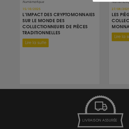
Numismatique
Numismati
15/10/2025
27/08/202
L’IMPACT DES CRYPTOMONNAIES
LES PIÈ
SUR LE MONDE DES
COLLEC
COLLECTIONNEURS DE PIÈCES
MONNAI
TRADITIONNELLES
Lire la s
Lire la suite
LIVRAISON ASSURÉE