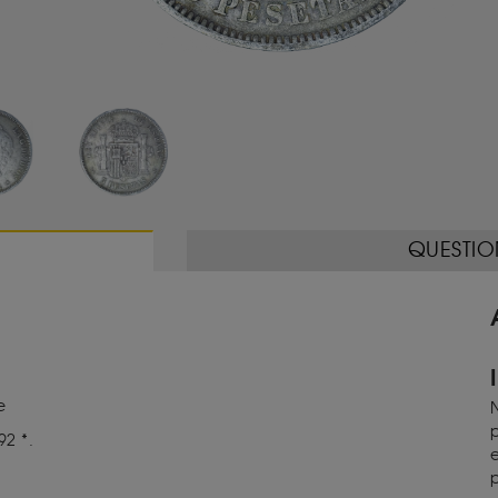
QUESTIO
he
N
p
92 *.
e
p