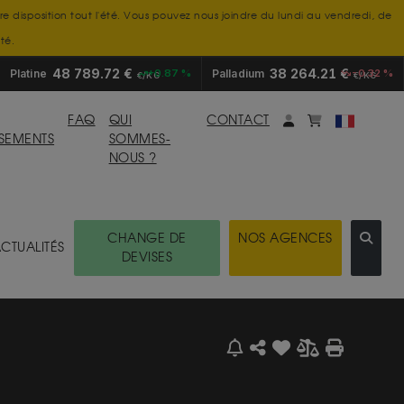
tre disposition tout l'été. Vous pouvez nous joindre du lundi au vendredi, de
té.
48 789.72 €
38 264.21 €
Platine
+0.87 %
Palladium
-0.32 %
€/KG
€/KG
Mon compte
monpanier
FAQ
QUI
CONTACT
SSEMENTS
SOMMES-
NOUS ?
CHANGE DE
NOS AGENCES
CTUALITÉS
DEVISES