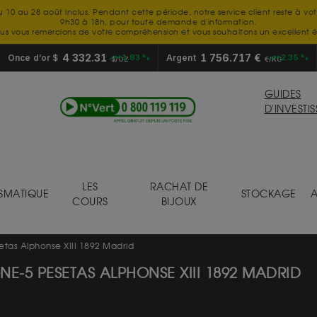
u 10 au 28 août inclus. Pendant cette période, notre service client reste à vo
9h30 à 18h, pour toute demande d'information.
us vous remercions de votre compréhension et vous souhaitons un excellent é
4 332.31
1 756.717 €
Once d’or $
+1.83 %
Argent
+2.35 %
$/OZ
€/KG
GUIDES
D'INVESTI
LES
RACHAT DE
SMATIQUE
STOCKAGE
A
COURS
BIJOUX
tas Alphonse XIII 1892 Madrid
NE-5 PESETAS ALPHONSE XIII 1892 MADRID