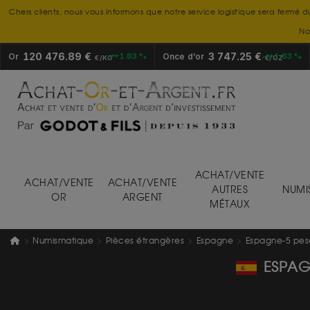
Chers clients, nous vous informons que notre service logistique sera fermé d
No
120 476.89 €
3 747.25 €
Or
+1.83 %
Once d’or
+1.83 %
€/KG
€/OZ
ACHAT/VENTE
ACHAT/VENTE
ACHAT/VENTE
AUTRES
NUMI
OR
ARGENT
MÉTAUX
Numismatique
Pièces étrangères
Espagne
Espagne-5 pese
ESPAG