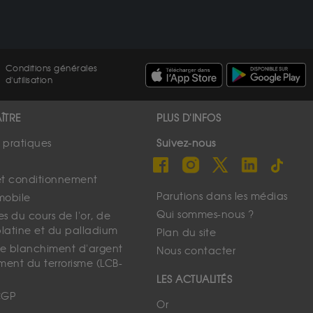
Conditions générales
d'utilisation
ÎTRE
PLUS D'INFOS
s pratiques
Suivez-nous
et conditionnement
Parutions dans les médias
mobile
Qui sommes-nous ?
s du cours de l'or, de
platine et du palladium
Plan du site
 le blanchiment d'argent
Nous contacter
ment du terrorisme (LCB-
LES ACTUALITÉS
CGP
Or