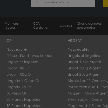
Mentions
CGV
Charte données
Cookies
légales
Gardienor
personnelles
OR
ARGENT
Nouveautés
Nouveautés
Pièces d'or d'investissement
Lingots et lingotins
Lingots et lingotins
Lingot 1 Kilo Argent
Lingot 1Kg Or
Lingot 500g Argent
Lingot 100g Or
Lingot 250g Argent
Lingotin 1 Once Or
Maple Leaf 1 Once Ar
Lingotin 1g Or
Philharmonique 1 Onc
50 Pesos Or
Nugget 1 Once Argent
20 Francs Napoléon
Silver Eagle 1 Once
10 Francs Napoléon
Krugerrand 1 Once Ar