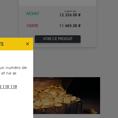
À partir de
ACHAT
12 336.00 €
11 685.00 €
VENTE
VOIR CE PRODUIT
TS
s un numéro de
et ne se
0 119 119