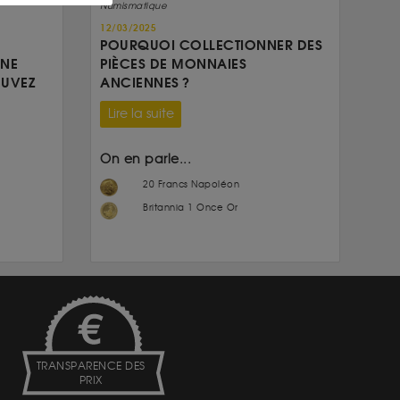
Numismatique
12/03/2025
POURQUOI COLLECTIONNER DES
UNE
PIÈCES DE MONNAIES
OUVEZ
ANCIENNES ?
Lire la suite
On en parle...
20 Francs Napoléon
Britannia 1 Once Or
TRANSPARENCE DES
PRIX