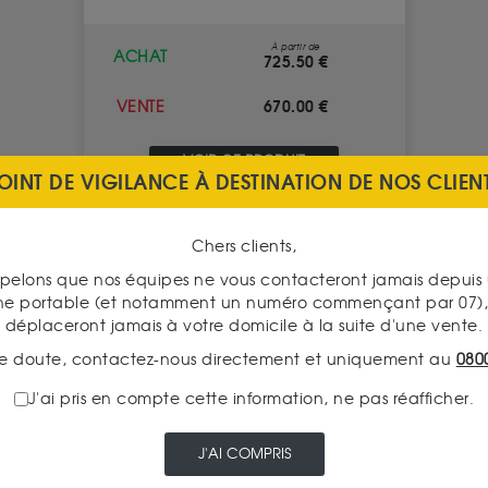
À partir de
ACHAT
725.50 €
670.00 €
VENTE
VOIR CE PRODUIT
OINT DE VIGILANCE À DESTINATION DE NOS CLIEN
Chers clients,
pelons que nos équipes ne vous contacteront jamais depui
ne portable (et notamment un numéro commençant par 07), 
déplaceront jamais à votre domicile à la suite d'une vente.
e doute, contactez-nous directement et uniquement au
080
J'ai pris en compte cette information, ne pas réafficher.
J'AI COMPRIS