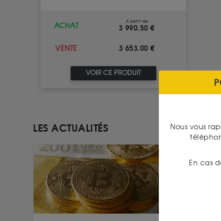
À partir de
ACHAT
3 990.50 €
3 653.00 €
VENTE
VOIR CE PRODUIT
P
LES ACTUALITÉS
Nous vous rap
télépho
En cas d