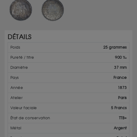
DÉTAILS
Poids
25 grammes
Pureté / titre
900 ‰
Diamètre
37 mm
Pays
France
Année
1873
Atelier
Paris
Valeur faciale
5 Francs
État de conservation
TTB+
Métal
Argent