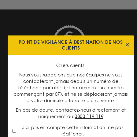
POINT DE VIGILANCE À DESTINATION DE NOS
CLIENTS
TRANSPARENCE DES
PRIX
Chers clients,
Nous vous rappelons que nos équipes ne vous
contacteront jamais depuis un numéro de
téléphone portable (et notamment un numéro
commençant par 07), et ne se déplaceront jamais
à votre domicile à la suite d'une vente.
PAIEMENT SECURISÉ
En cas de doute, contactez-nous directement et
uniquement au
0800 119 119
J'ai pris en compte cette information, ne pas
réafficher.