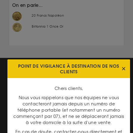
On en parle...
20 Francs Napoléon
Britannia 1 Once Or
POINT DE VIGILANCE À DESTINATION DE NOS
CLIENTS
Chers clients,
TRANSPARENCE DES
Nous vous rappelons que nos équipes ne vous
PRIX
contacteront jamais depuis un numéro de
téléphone portable (et notamment un numéro
commençant par 07), et ne se déplaceront jamais
à votre domicile à la suite d'une vente.
En cas de doute, contactez-nous directement et