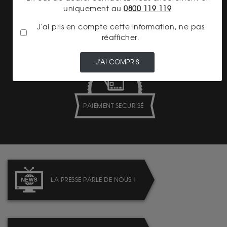
uniquement au
0800 119 119
LIVRAISON ASSURÉE
J'ai pris en compte cette information, ne pas
réafficher.
J'AI COMPRIS
PAIEMENT SECURISÉ
LA PRESSE PARLE DE NOUS !