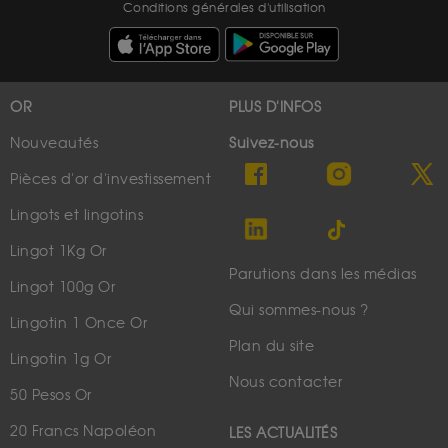
Conditions générales d'utilisation
OR
PLUS D'INFOS
Nouveautés
Suivez-nous
Pièces d'or d'investissement
Lingots et lingotins
Lingot 1Kg Or
Parutions dans les médias
Lingot 100g Or
Qui sommes-nous ?
Lingotin 1 Once Or
Plan du site
Lingotin 1g Or
Nous contacter
50 Pesos Or
20 Francs Napoléon
LES ACTUALITÉS