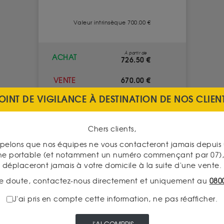
Valeur intrinsèque 700.00 €
À partir de
ACHAT
726.50 €
670.00 €
VENTE
OINT DE VIGILANCE À DESTINATION DE NOS CLIEN
VOIR CE PRODUIT
Chers clients,
pelons que nos équipes ne vous contacteront jamais depui
ne portable (et notamment un numéro commençant par 07), 
déplaceront jamais à votre domicile à la suite d'une vente.
e doute, contactez-nous directement et uniquement au
080
J'ai pris en compte cette information, ne pas réafficher.