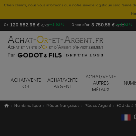
Chers clients, nous vous informons que notre service logistique sera fermé d
No
120 582.98 €
3 750.55 €
Or
+1.92 %
Once d’or
+1.92 %
€/KG
€/OZ
ACHAT/VENTE
ACHAT/VENTE
ACHAT/VENTE
AUTRES
NUMI
OR
ARGENT
MÉTAUX
Numismatique
Pièces françaises
Pièces Argent
ECU de 5 