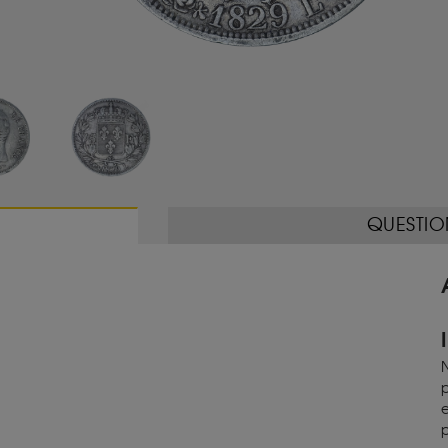
QUESTIO
N
p
e
p