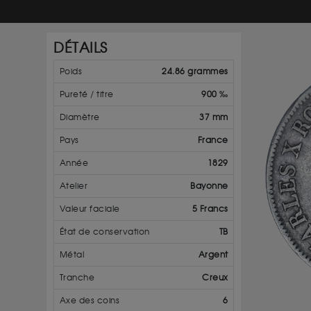
DÉTAILS
Poids
24.86 grammes
Pureté / titre
900 ‰
Diamètre
37 mm
Pays
France
Année
1829
Atelier
Bayonne
Valeur faciale
5 Francs
État de conservation
TB
Métal
Argent
Tranche
Creux
Axe des coins
6