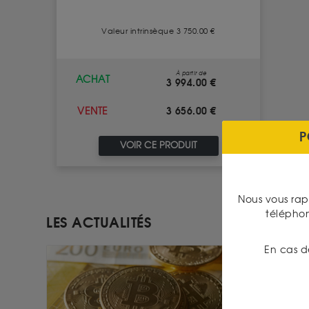
Valeur intrinsèque 3 750.00 €
À partir de
ACHAT
3 994.00 €
3 656.00 €
VENTE
P
VOIR CE PRODUIT
Nous vous rap
télépho
LES ACTUALITÉS
En cas d