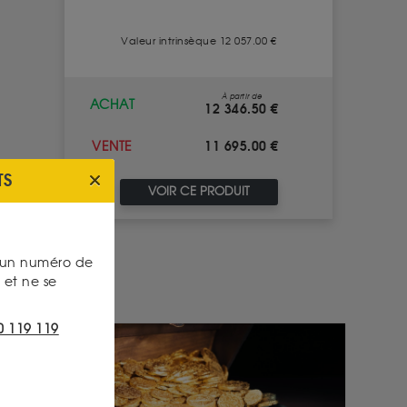
Valeur intrinsèque 12 057.00 €
À partir de
ACHAT
12 346.50 €
11 695.00 €
VENTE
TS
VOIR CE PRODUIT
s un numéro de
et ne se
0 119 119