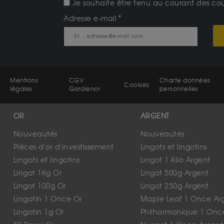
Je souhaite être tenu au courant des cours
Adresse e-mail
Mentions
CGV
Charte données
Cookies
légales
Gardienor
personnelles
OR
ARGENT
Nouveautés
Nouveautés
Pièces d'or d'investissement
Lingots et lingotins
Lingots et lingotins
Lingot 1 Kilo Argent
Lingot 1Kg Or
Lingot 500g Argent
Lingot 100g Or
Lingot 250g Argent
Lingotin 1 Once Or
Maple Leaf 1 Once Ar
Lingotin 1g Or
Philharmonique 1 Onc