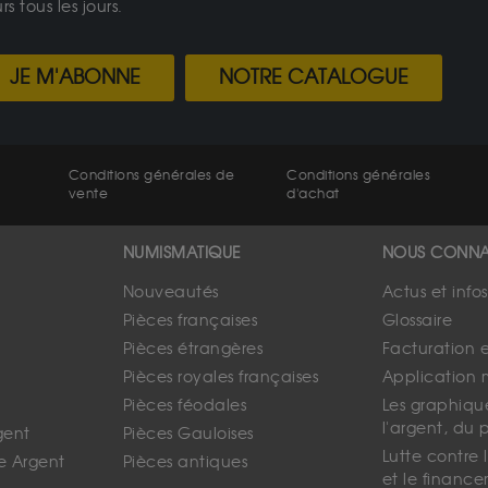
 tous les jours.
JE M'ABONNE
NOTRE CATALOGUE
Conditions générales de
Conditions générales
vente
d'achat
NUMISMATIQUE
NOUS CONNA
Nouveautés
Actus et info
Pièces françaises
Glossaire
Pièces étrangères
Facturation 
Pièces royales françaises
Application 
Pièces féodales
Les graphique
l'argent, du 
gent
Pièces Gauloises
Lutte contre
e Argent
Pièces antiques
et le finance