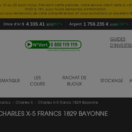
u 10 au 28 août inclus. Pendant cette période, notre service client reste à vo
9h30 à 18h, pour toute demande d'information.
us vous remercions de votre compréhension et vous souhaitons un excellent é
4 335.41
1 756.235 €
Once d’or $
+1.92 %
Argent
+2.32 %
$/OZ
€/KG
GUIDES
D'INVESTI
LES
RACHAT DE
SMATIQUE
STOCKAGE
A
COURS
BIJOUX
francs
Charles X
Charles X-5 francs 1829 Bayonne
CHARLES X-5 FRANCS 1829 BAYONNE