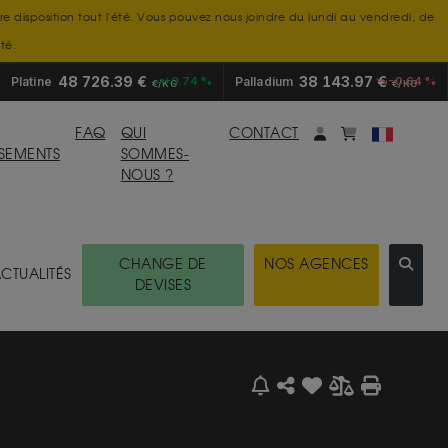
tre disposition tout l'été. Vous pouvez nous joindre du lundi au vendredi, de
té.
48 726.39 €
38 143.97 €
Platine
+0.74 %
Palladium
-0.64 %
€/KG
€/KG
Mon compte
monpanier
FAQ
QUI
CONTACT
SSEMENTS
SOMMES-
NOUS ?
CHANGE DE
NOS AGENCES
CTUALITÉS
DEVISES