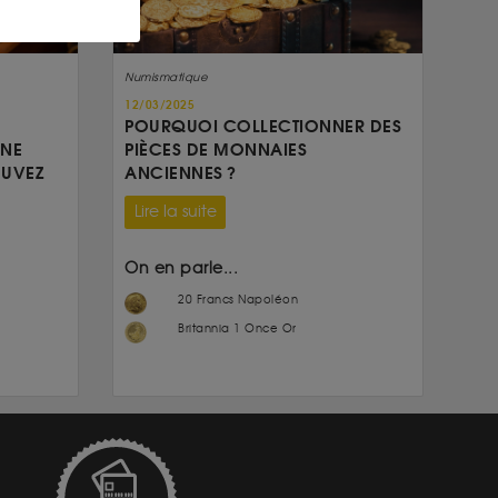
Numismatique
12/03/2025
POURQUOI COLLECTIONNER DES
UNE
PIÈCES DE MONNAIES
OUVEZ
ANCIENNES ?
Lire la suite
On en parle...
20 Francs Napoléon
Britannia 1 Once Or