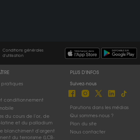
Conditions générales
d'utilisation
ÎTRE
PLUS D'INFOS
s pratiques
Suivez-nous
et conditionnement
Parutions dans les médias
mobile
Qui sommes-nous ?
s du cours de l'or, de
platine et du palladium
Plan du site
 le blanchiment d'argent
Nous contacter
ment du terrorisme (LCB-