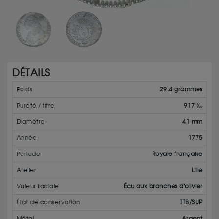
DÉTAILS
Poids
29.4 grammes
Pureté / titre
917 ‰
Diamètre
41 mm
Année
1775
Période
Royale française
Atelier
Lille
Valeur faciale
Écu aux branches d'olivier
État de conservation
TTB/SUP
Métal
Argent