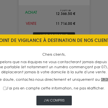
À partir de
ACHAT
12 366.50 €
11 714.00 €
VENTE
VOIR CE PRODUIT
OINT DE VIGILANCE À DESTINATION DE NOS CLIEN
Chers clients,
pelons que nos équipes ne vous contacteront jamais depui
ne portable (et notamment un numéro commençant par 07), 
déplaceront jamais à votre domicile à la suite d'une vente.
e doute, contactez-nous directement et uniquement au
080
J'ai pris en compte cette information, ne pas réafficher.
J'AI COMPRIS