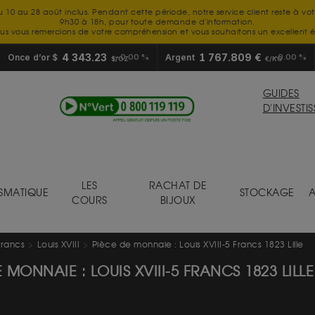
u 10 au 28 août inclus. Pendant cette période, notre service client reste à vo
9h30 à 18h, pour toute demande d'information.
us vous remercions de votre compréhension et vous souhaitons un excellent é
4 343.23
1 767.809 €
Once d’or $
0.00 %
Argent
0.00 %
$/OZ
€/KG
GUIDES
D'INVESTI
LES
RACHAT DE
SMATIQUE
STOCKAGE
A
COURS
BIJOUX
francs
Louis XVIII
Pièce de monnaie : Louis XVIII-5 Francs 1823 Lille
 MONNAIE : LOUIS XVIII-5 FRANCS 1823 LILLE