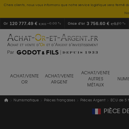
Chers clients, nous vous informons que notre service logistique sera fermé d
No
120 777.49 €
3 756.60 €
Or
0.00 %
Once d’or
0.00 %
€/KG
€/OZ
ACHAT/VENTE
ACHAT/VENTE
ACHAT/VENTE
AUTRES
NUMI
OR
ARGENT
MÉTAUX
Numismatique
Pièces françaises
Pièces Argent
ECU de 5 
PIÈCE DE