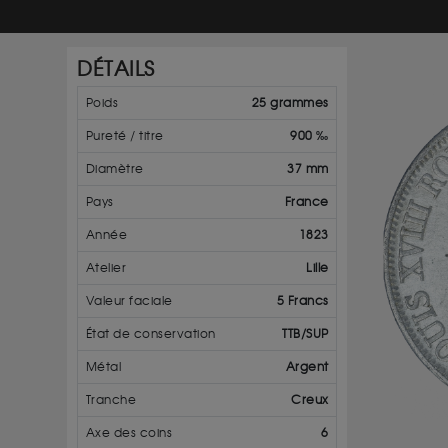
DÉTAILS
Poids
25 grammes
Pureté / titre
900 ‰
Diamètre
37 mm
Pays
France
Année
1823
Atelier
Lille
Valeur faciale
5 Francs
État de conservation
TTB/SUP
Métal
Argent
Tranche
Creux
Axe des coins
6