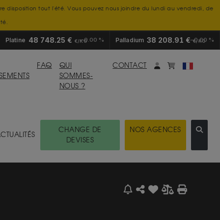
tre disposition tout l'été. Vous pouvez nous joindre du lundi au vendredi, de
té.
48 748.25 €
38 208.91 €
Platine
0.00 %
Palladium
0.00 %
€/KG
€/KG
Mon compte
monpanier
FAQ
QUI
CONTACT
SSEMENTS
SOMMES-
NOUS ?
CHANGE DE
NOS AGENCES
CTUALITÉS
DEVISES