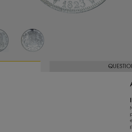
QUESTIO
gauche.
N
p
e
p