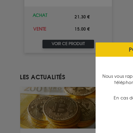
ACHAT
21.30 €
15.00 €
VENTE
VOIR CE PRODUIT
P
LES ACTUALITÉS
Nous vous rap
télépho
En cas d