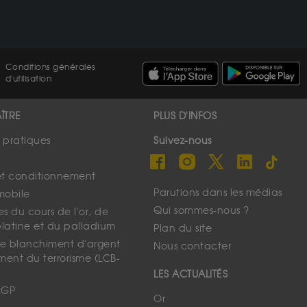
Conditions générales
d'utilisation
ÎTRE
PLUS D'INFOS
s pratiques
Suivez-nous
et conditionnement
Parutions dans les médias
mobile
Qui sommes-nous ?
s du cours de l'or, de
platine et du palladium
Plan du site
 le blanchiment d'argent
Nous contacter
ment du terrorisme (LCB-
LES ACTUALITÉS
CGP
Or