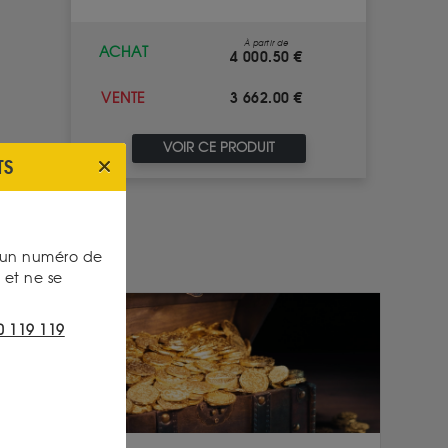
À partir de
ACHAT
4 000.50 €
3 662.00 €
VENTE
VOIR CE PRODUIT
TS
s un numéro de
et ne se
0 119 119