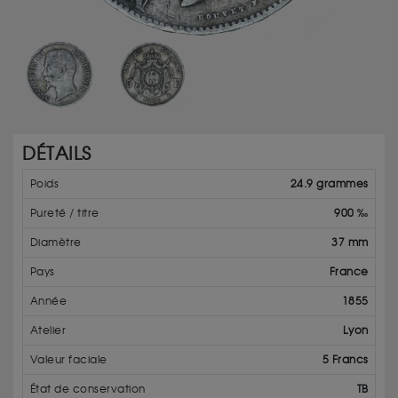
DÉTAILS
Poids
24.9 grammes
Pureté / titre
900 ‰
Diamètre
37 mm
Pays
France
Année
1855
Atelier
Lyon
Valeur faciale
5 Francs
État de conservation
TB