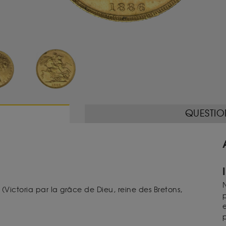
QUESTIO
N
.
(
Victoria par la grâce de Dieu, reine des Bretons,
p
e
p