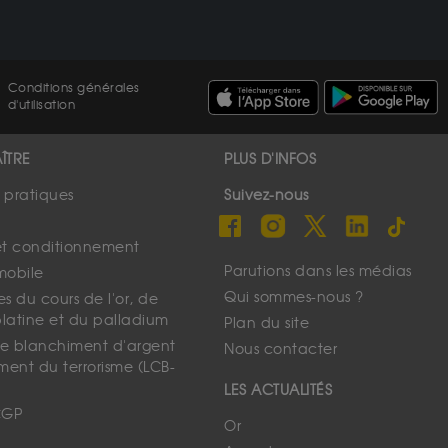
Conditions générales
d'utilisation
ÎTRE
PLUS D'INFOS
s pratiques
Suivez-nous
et conditionnement
Parutions dans les médias
mobile
Qui sommes-nous ?
s du cours de l'or, de
platine et du palladium
Plan du site
 le blanchiment d'argent
Nous contacter
ment du terrorisme (LCB-
LES ACTUALITÉS
CGP
Or