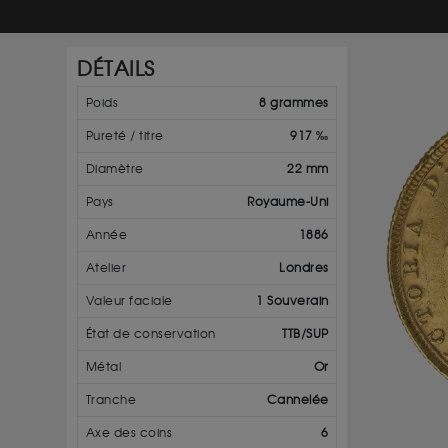
DÉTAILS
Poids
8 grammes
Pureté / titre
917 ‰
Diamètre
22 mm
Pays
Royaume-Uni
Année
1886
Atelier
Londres
Valeur faciale
1 Souverain
État de conservation
TTB/SUP
Métal
Or
Tranche
Cannelée
Axe des coins
6