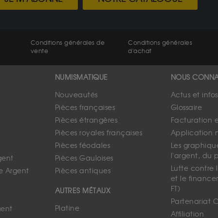
Conditions générales de
Conditions générales
vente
d'achat
NUMISMATIQUE
NOUS CONNA
Nouveautés
Actus et info
Pièces françaises
Glossaire
Pièces étrangères
Facturation 
Pièces royales françaises
Application 
Pièces féodales
Les graphique
l'argent, du 
gent
Pièces Gauloises
Lutte contre
e Argent
Pièces antiques
et le finance
FT)
AUTRES MÉTAUX
Partenariat 
Platine
gent
Affiliation