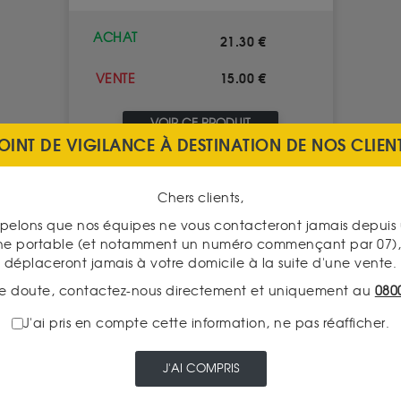
ACHAT
21.30 €
15.00 €
VENTE
VOIR CE PRODUIT
OINT DE VIGILANCE À DESTINATION DE NOS CLIEN
Chers clients,
pelons que nos équipes ne vous contacteront jamais depui
ne portable (et notamment un numéro commençant par 07), 
déplaceront jamais à votre domicile à la suite d'une vente.
e doute, contactez-nous directement et uniquement au
080
J'ai pris en compte cette information, ne pas réafficher.
J'AI COMPRIS
que
Numismatique