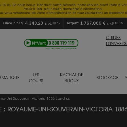
u 10 au 28 août inclus. Pendant cette période, notre service client reste à vo
9h30 à 18h, pour toute demande d'information.
us vous remercions de votre compréhension et vous souhaitons un excellent é
4 343.23
1 767.809 €
Once d’or $
0.00 %
Argent
0.00 %
$/OZ
€/KG
GUIDES
D'INVESTI
LES
RACHAT DE
SMATIQUE
STOCKAGE
A
COURS
BIJOUX
me-Uni-Souverain-Victoria 1886 Londres
E : ROYAUME-UNI-SOUVERAIN-VICTORIA 188