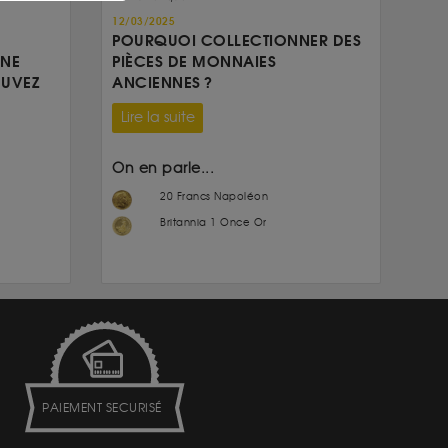
12/03/2025
POURQUOI COLLECTIONNER DES
UNE
PIÈCES DE MONNAIES
OUVEZ
ANCIENNES ?
Lire la suite
On en parle...
20 Francs Napoléon
Britannia 1 Once Or
PAIEMENT SECURISÉ