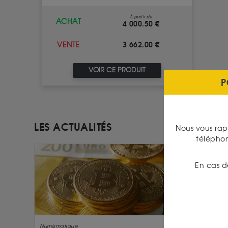
À partir de
ACHAT
4 000.50 €
3 662.00 €
VENTE
VOIR CE PRODUIT
P
LES ACTUALITÉS
Nous vous rap
télépho
En cas d
Numismatique
Numismati