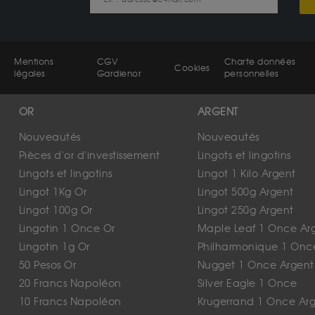
Mentions
CGV
Charte données
Cookies
légales
Gardienor
personnelles
OR
ARGENT
Nouveautés
Nouveautés
Pièces d'or d'investissement
Lingots et lingotins
Lingots et lingotins
Lingot 1 Kilo Argent
Lingot 1Kg Or
Lingot 500g Argent
Lingot 100g Or
Lingot 250g Argent
Lingotin 1 Once Or
Maple Leaf 1 Once Ar
Lingotin 1g Or
Philharmonique 1 Onc
50 Pesos Or
Nugget 1 Once Argent
20 Francs Napoléon
Silver Eagle 1 Once
10 Francs Napoléon
Krugerrand 1 Once Ar