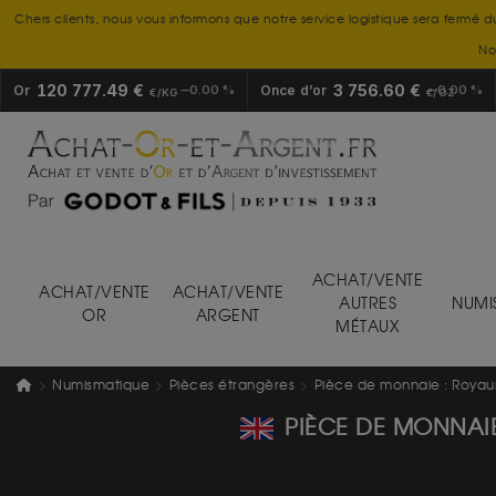
Chers clients, nous vous informons que notre service logistique sera fermé d
No
120 777.49 €
3 756.60 €
Or
0.00 %
Once d’or
0.00 %
€/KG
€/OZ
ACHAT/VENTE
ACHAT/VENTE
ACHAT/VENTE
AUTRES
NUMI
OR
ARGENT
MÉTAUX
Numismatique
Pièces étrangères
Pièce de monnaie : Royau
PIÈCE DE MONNAI