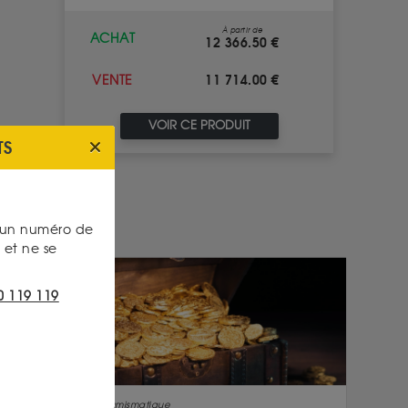
À partir de
ACHAT
12 366.50 €
11 714.00 €
VENTE
VOIR CE PRODUIT
TS
s un numéro de
et ne se
0 119 119
Numismatique