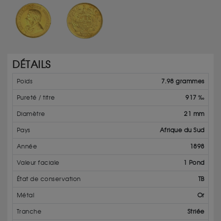
DÉTAILS
Poids
7.98 grammes
Pureté / titre
917 ‰
Diamètre
21 mm
Pays
Afrique du Sud
Année
1898
Valeur faciale
1 Pond
État de conservation
TB
Métal
Or
Tranche
Striée