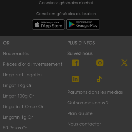
Conditions générales d'achat
Conditions générales d'utilisation
OR
PLUS D'INFOS
Nouveautés
Suivez-nous
Pièces d'or d'investissement
Lingots et lingotins
Lingot 1Kg Or
Parutions dans les médias
Lingot 100g Or
Qui sommes-nous ?
Lingotin 1 Once Or
Plan du site
Lingotin 1g Or
Nous contacter
50 Pesos Or