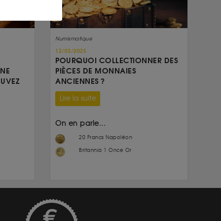
Numismatique
12/03/2025
POURQUOI COLLECTIONNER DES
UNE
PIÈCES DE MONNAIES
OUVEZ
ANCIENNES ?
Lire la suite
On en parle...
20 Francs Napoléon
Britannia 1 Once Or