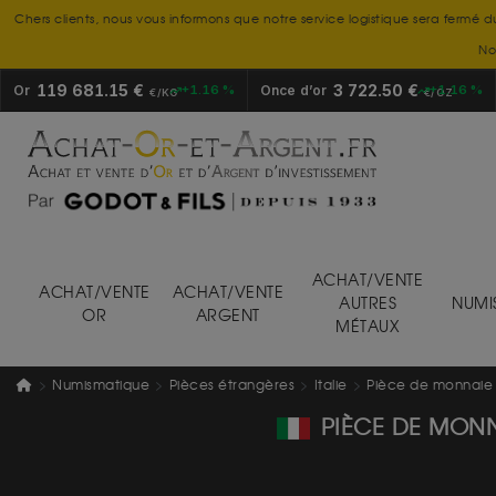
Chers clients, nous vous informons que notre service logistique sera fermé d
No
119 681.15 €
3 722.50 €
Or
+1.16 %
Once d’or
+1.16 %
€/KG
€/OZ
ACHAT/VENTE
ACHAT/VENTE
ACHAT/VENTE
AUTRES
NUMI
OR
ARGENT
MÉTAUX
Numismatique
Pièces étrangères
Italie
Pièce de monnaie : 
PIÈCE DE MONNA