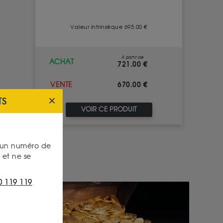
Valeur intrinsèque 695.00 €
À partir de
ACHAT
721.00 €
670.00 €
VENTE
TS
VOIR CE PRODUIT
s un numéro de
et ne se
0 119 119