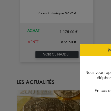
Valeur intrinsèque 890.00 €
ACHAT
1 175.00 €
836.60 €
VENTE
P
VOIR CE PRODUIT
Nous vous rap
télépho
LES ACTUALITÉS
En cas d