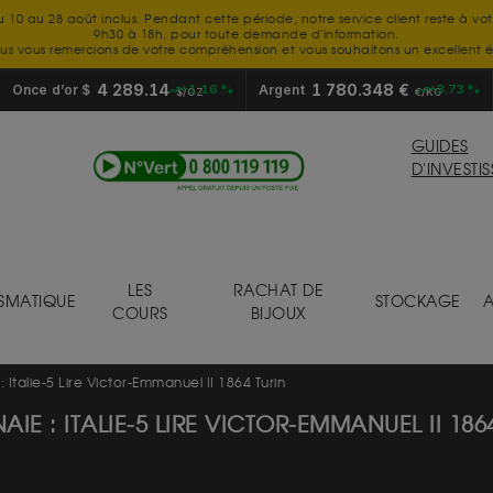
u 10 au 28 août inclus. Pendant cette période, notre service client reste à vo
9h30 à 18h, pour toute demande d'information.
us vous remercions de votre compréhension et vous souhaitons un excellent é
4 289.14
1 780.348 €
Once d’or $
+1.16 %
Argent
+3.73 %
$/OZ
€/KG
GUIDES
D'INVESTI
LES
RACHAT DE
SMATIQUE
STOCKAGE
A
COURS
BIJOUX
Italie-5 Lire Victor-Emmanuel II 1864 Turin
IE : ITALIE-5 LIRE VICTOR-EMMANUEL II 186