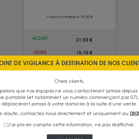
Valeur intrinsèque 18.00 €
ACHAT
21.50 €
15.10 €
VENTE
OINT DE VIGILANCE À DESTINATION DE NOS CLIEN
VOIR CE PRODUIT
Chers clients,
pelons que nos équipes ne vous contacteront jamais depui
ne portable (et notamment un numéro commençant par 07), 
déplaceront jamais à votre domicile à la suite d'une vente.
e doute, contactez-nous directement et uniquement au
080
J'ai pris en compte cette information, ne pas réafficher.