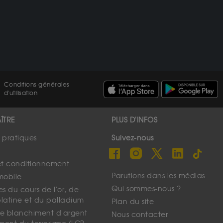
Conditions générales
d'utilisation
ÎTRE
PLUS D'INFOS
s pratiques
Suivez-nous
et conditionnement
Parutions dans les médias
mobile
Qui sommes-nous ?
s du cours de l'or, de
platine et du palladium
Plan du site
 le blanchiment d'argent
Nous contacter