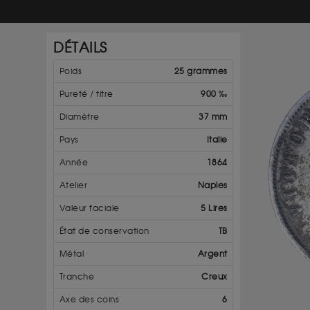
DÉTAILS
Poids
25 grammes
Pureté / titre
900 ‰
Diamètre
37 mm
Pays
Italie
Année
1864
Atelier
Naples
Valeur faciale
5 Lires
État de conservation
TB
Métal
Argent
Tranche
Creux
Axe des coins
6