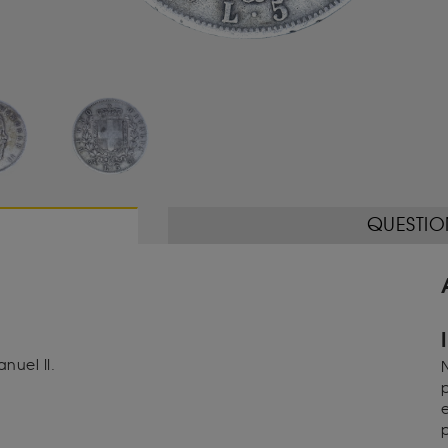
QUESTIO
nuel II.
N
p
e
p