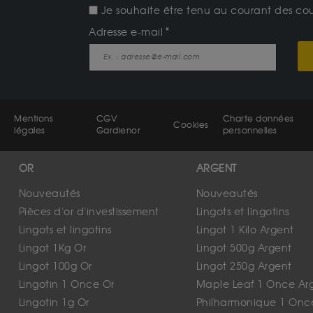
Je souhaite être tenu au courant des cours
Adresse e-mail
Mentions
CGV
Charte données
Cookies
légales
Gardienor
personnelles
OR
ARGENT
Nouveautés
Nouveautés
Pièces d'or d'investissement
Lingots et lingotins
Lingots et lingotins
Lingot 1 Kilo Argent
Lingot 1Kg Or
Lingot 500g Argent
Lingot 100g Or
Lingot 250g Argent
Lingotin 1 Once Or
Maple Leaf 1 Once Ar
Lingotin 1g Or
Philharmonique 1 Onc