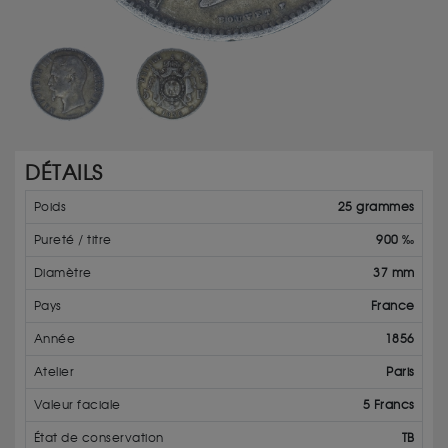
DÉTAILS
Poids
25 grammes
Pureté / titre
900 ‰
Diamètre
37 mm
Pays
France
Année
1856
Atelier
Paris
Valeur faciale
5 Francs
État de conservation
TB