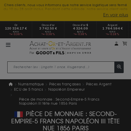
Chers clients, nous vous informons que notre service logistique sera fermé
du 10 au 28 août inclus. Pendant cette période, notre service client reste
à votre disposition tout l'été. Vous pouvez nous joindre du lundi au
En voir plus
vendredi, de 9h30 à 18h, pour toute demande d'information.
Nous vous remercions de votre compréhension et vous souhaitons un
Or
Once d’or
Once d’or $
Argent
excellent été.
120 324.17 €
3 742.50 €
4 324.09
1 764.594 €
€/KG
€/OZ
$/OZ
€/KG
-0.38 %
-0.38 %
-0.38 %
-0.18 %
Mon 
m
Numismatique
Pièces françaises
Pièces Argent
ECU de 5 francs
Napoléon Empereur
Pièce de monnaie : Second-Empire-5 Francs
Napoléon III tête nue 1856 Paris
PIÈCE DE MONNAIE : SECOND-
EMPIRE-5 FRANCS NAPOLÉON III TÊTE
NUE 1856 PARIS