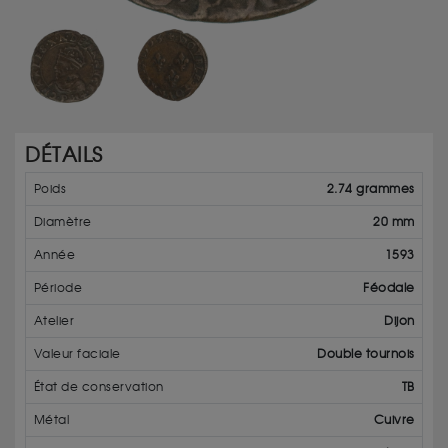
DÉTAILS
Poids
2.74 grammes
Diamètre
20 mm
Année
1593
Période
Féodale
Atelier
Dijon
Valeur faciale
Double tournois
État de conservation
TB
Métal
Cuivre