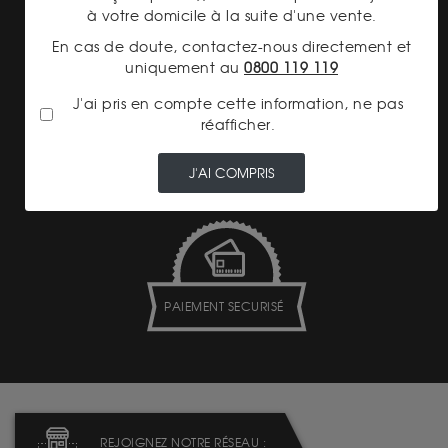
à votre domicile à la suite d'une vente.
En cas de doute, contactez-nous directement et
uniquement au
0800 119 119
J'ai pris en compte cette information, ne pas
réafficher.
TRANSPARENCE DES
PRIX
J'AI COMPRIS
PAIEMENT SECURISÉ
REJOIGNEZ NOTRE RÉSEAU :