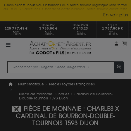
Chers clients, nous vous informons que notre service logistique sera fermé
du 10 au 28 août inclus. Pendant cette période, notre service client reste
à votre disposition tout l'été. Vous pouvez nous joindre du lundi au
En voir plus
vendredi, de 9h30 à 18h, pour toute demande d'information.
Nous vous remercions de votre compréhension et vous souhaitons un
Or
Once d’or
Once d’or $
Argent
excellent été.
120 777.49 €
3 756.60 €
4 343.23
1 767.809 €
€/KG
€/OZ
$/OZ
€/KG
0.00 %
0.00 %
0.00 %
0.00 %
Mon 
m
Numismatique
Pièces royales françaises
Pièce de monnaie : Charles X Cardinal de Bourbon-
Double-Tournois 1593 Dijon
PIÈCE DE MONNAIE : CHARLES X
CARDINAL DE BOURBON-DOUBLE-
TOURNOIS 1593 DIJON