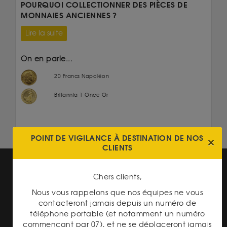
POURQUOI COLLECTIONNER DES PIÈCES DE
MONNAIES ANCIENNES ?
Lire la suite
On en parle...
20 Francs Napoléon
Britannia 1 Once Or
POINT DE VIGILANCE À DESTINATION DE NOS
CLIENTS
Chers clients,
Nous vous rappelons que nos équipes ne vous
contacteront jamais depuis un numéro de
téléphone portable (et notamment un numéro
LIVRAISON ASSURÉE
commençant par 07), et ne se déplaceront jamais