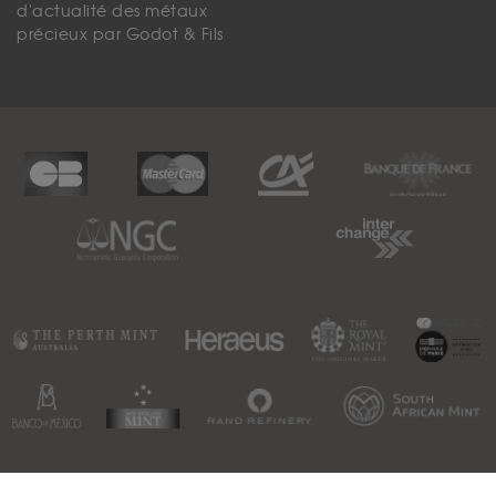
d'actualité des métaux
précieux par Godot & Fils