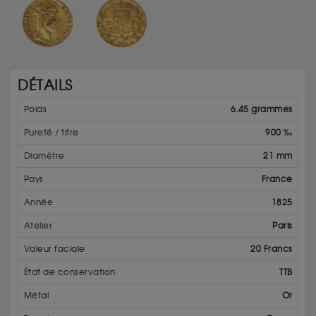
DÉTAILS
Poids
6.45 grammes
Pureté / titre
900 ‰
Diamètre
21 mm
Pays
France
Année
1825
Atelier
Paris
Valeur faciale
20 Francs
État de conservation
TTB
Métal
Or