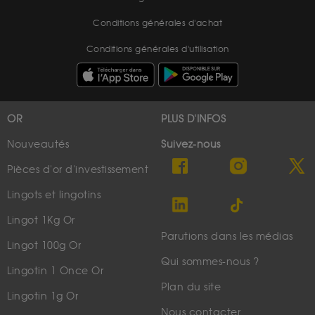
Conditions générales d'achat
Conditions générales d'utilisation
OR
PLUS D'INFOS
Nouveautés
Suivez-nous
Pièces d'or d'investissement
Lingots et lingotins
Lingot 1Kg Or
Parutions dans les médias
Lingot 100g Or
Qui sommes-nous ?
Lingotin 1 Once Or
Plan du site
Lingotin 1g Or
Nous contacter