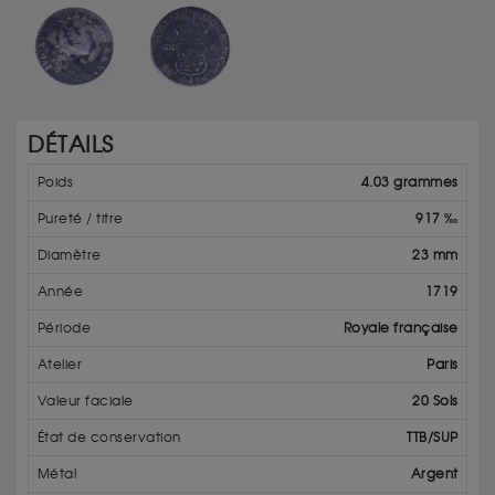
DÉTAILS
Poids
4.03 grammes
Pureté / titre
917 ‰
Diamètre
23 mm
Année
1719
Période
Royale française
Atelier
Paris
Valeur faciale
20 Sols
État de conservation
TTB/SUP
Métal
Argent