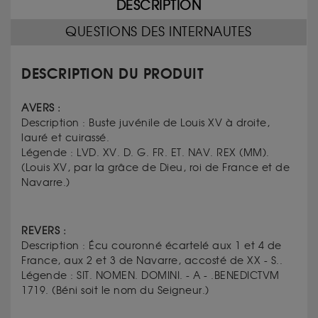
DESCRIPTION
QUESTIONS DES INTERNAUTES
DESCRIPTION DU PRODUIT
AVERS :
Description :
Buste juvénile de Louis XV à droite,
lauré et cuirassé.
Légende :
LVD. XV. D. G. FR. ET. NAV. REX (MM).
(
Louis XV, par la grâce de Dieu, roi de France et de
Navarre.)
REVERS :
Description :
Écu couronné écartelé aux 1 et 4 de
France, aux 2 et 3 de Navarre, accosté de XX - S..
Légende :
SIT. NOMEN. DOMINI. - A - .BENEDICTVM
1719.
(
Béni soit le nom du Seigneur.)