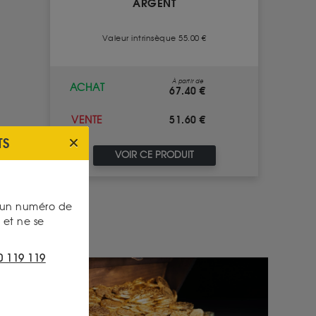
ARGENT
Valeur intrinsèque 55.00 €
À partir de
ACHAT
67.40 €
51.60 €
VENTE
TS
VOIR CE PRODUIT
s un numéro de
et ne se
0 119 119