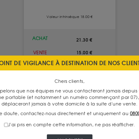
Valeur intrinsèque 18.00 €
ACHAT
21.30 €
15.00 €
VENTE
OINT DE VIGILANCE À DESTINATION DE NOS CLIEN
VOIR CE PRODUIT
Chers clients,
pelons que nos équipes ne vous contacteront jamais depui
ne portable (et notamment un numéro commençant par 07), 
déplaceront jamais à votre domicile à la suite d'une vente.
e doute, contactez-nous directement et uniquement au
080
J'ai pris en compte cette information, ne pas réafficher.