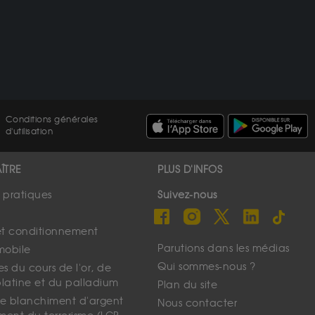
Conditions générales
d'utilisation
ÎTRE
PLUS D'INFOS
s pratiques
Suivez-nous
et conditionnement
Parutions dans les médias
mobile
Qui sommes-nous ?
s du cours de l'or, de
platine et du palladium
Plan du site
 le blanchiment d'argent
Nous contacter