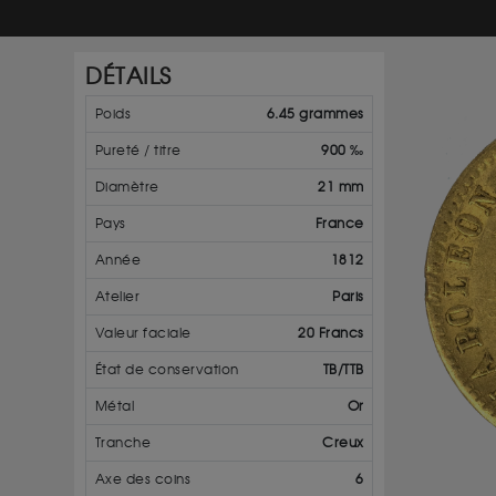
DÉTAILS
Poids
6.45 grammes
Pureté / titre
900 ‰
Diamètre
21 mm
Pays
France
Année
1812
Atelier
Paris
Valeur faciale
20 Francs
État de conservation
TB/TTB
Métal
Or
Tranche
Creux
Axe des coins
6