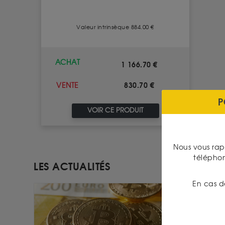
Valeur intrinsèque 884.00 €
ACHAT
1 166.70 €
830.70 €
VENTE
P
VOIR CE PRODUIT
Nous vous rap
télépho
LES ACTUALITÉS
En cas d