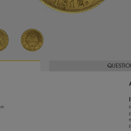
QUESTIO
he.
N
p
e
p