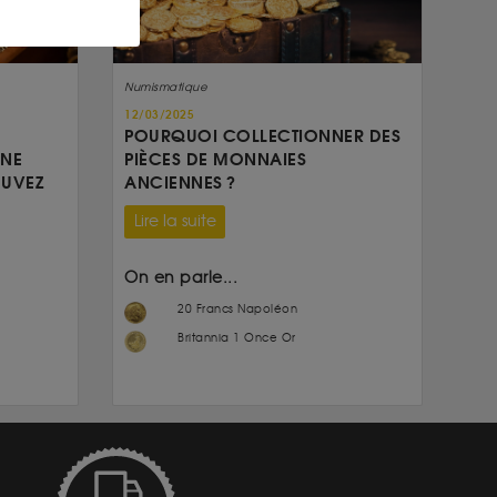
Numismatique
12/03/2025
POURQUOI COLLECTIONNER DES
UNE
PIÈCES DE MONNAIES
OUVEZ
ANCIENNES ?
Lire la suite
On en parle...
20 Francs Napoléon
Britannia 1 Once Or