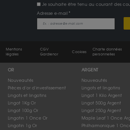
Je souhaite être tenu au courant des cours
Adresse e-mail
Mentions
CGV
Charte données
Cookies
légales
Gardienor
personnelles
OR
ARGENT
Nouveautés
Nouveautés
Pièces d'or d'investissement
Lingots et lingotins
Lingots et lingotins
Lingot 1 Kilo Argent
Lingot 1Kg Or
Lingot 500g Argent
Lingot 100g Or
Lingot 250g Argent
Lingotin 1 Once Or
Maple Leaf 1 Once Ar
Lingotin 1g Or
Philharmonique 1 Onc