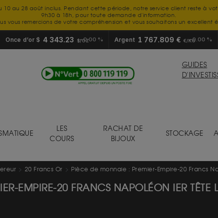
u 10 au 28 août inclus. Pendant cette période, notre service client reste à vo
9h30 à 18h, pour toute demande d'information.
us vous remercions de votre compréhension et vous souhaitons un excellent é
4 343.23
1 767.809 €
Once d’or $
0.00 %
Argent
0.00 %
$/OZ
€/KG
GUIDES
D'INVESTI
LES
RACHAT DE
SMATIQUE
STOCKAGE
A
COURS
BIJOUX
ereur
20 Francs Or
Pièce de monnaie : Premier-Empire-20 Francs Nap
IER-EMPIRE-20 FRANCS NAPOLÉON IER TÊTE L