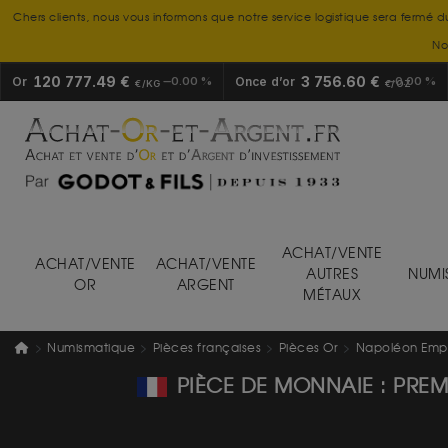
Chers clients, nous vous informons que notre service logistique sera fermé d
No
120 777.49 €
3 756.60 €
Or
0.00 %
Once d’or
0.00 %
€/KG
€/OZ
ACHAT/VENTE
ACHAT/VENTE
ACHAT/VENTE
AUTRES
NUMI
OR
ARGENT
MÉTAUX
Numismatique
Pièces françaises
Pièces Or
Napoléon Emp
PIÈCE DE MONNAIE : PREM