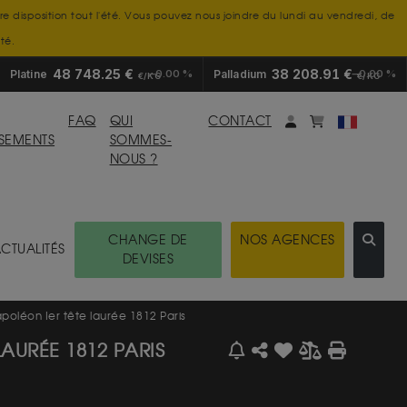
tre disposition tout l'été. Vous pouvez nous joindre du lundi au vendredi, de
té.
48 748.25 €
38 208.91 €
Platine
0.00 %
Palladium
0.00 %
€/KG
€/KG
Mon compte
monpanier
FAQ
QUI
CONTACT
SSEMENTS
SOMMES-
NOUS ?
CHANGE DE
NOS AGENCES
CTUALITÉS
DEVISES
oléon Ier tête laurée 1812 Paris
AURÉE 1812 PARIS