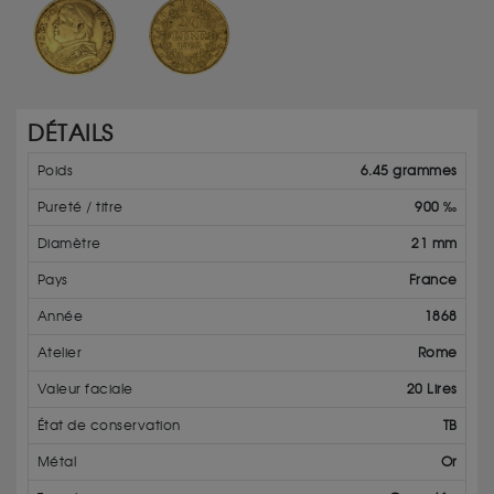
DÉTAILS
Poids
6.45 grammes
Pureté / titre
900 ‰
Diamètre
21 mm
Pays
France
Année
1868
Atelier
Rome
Valeur faciale
20 Lires
État de conservation
TB
Métal
Or