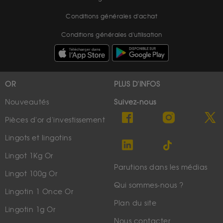
Conditions générales d'achat
Conditions générales d'utilisation
OR
PLUS D'INFOS
Nouveautés
Suivez-nous
Pièces d'or d'investissement
Lingots et lingotins
Lingot 1Kg Or
Parutions dans les médias
Lingot 100g Or
Qui sommes-nous ?
Lingotin 1 Once Or
Plan du site
Lingotin 1g Or
Nous contacter