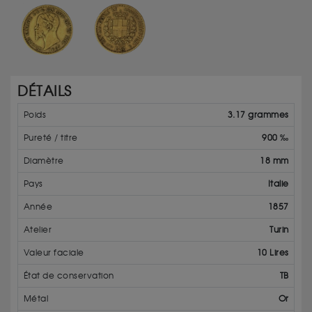
DÉTAILS
Poids
3.17 grammes
Pureté / titre
900 ‰
Diamètre
18 mm
Pays
Italie
Année
1857
Atelier
Turin
Valeur faciale
10 Lires
État de conservation
TB
Métal
Or