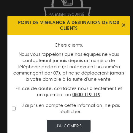
PAIEMENT SECURISÉ
POINT DE VIGILANCE À DESTINATION DE NOS
CLIENTS
Chers clients,
Nous vous rappelons que nos équipes ne vous
contacteront jamais depuis un numéro de
TRANSPARENCE DES
PRIX
téléphone portable (et notamment un numéro
commençant par 07), et ne se déplaceront jamais
à votre domicile à la suite d'une vente.
En cas de doute, contactez-nous directement et
uniquement au
0800 119 119
J'ai pris en compte cette information, ne pas
LIVRAISON ASSURÉE
réafficher.
J'AI COMPRIS