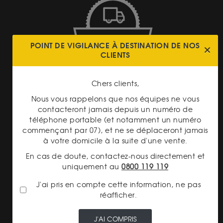
LIVRAISON ASSURÉE
POINT DE VIGILANCE À DESTINATION DE NOS
CLIENTS
Chers clients,
Nous vous rappelons que nos équipes ne vous
contacteront jamais depuis un numéro de
TRANSPARENCE DES
téléphone portable (et notamment un numéro
PRIX
commençant par 07), et ne se déplaceront jamais
à votre domicile à la suite d'une vente.
En cas de doute, contactez-nous directement et
uniquement au
0800 119 119
J'ai pris en compte cette information, ne pas
réafficher.
PAIEMENT SECURISÉ
J'AI COMPRIS