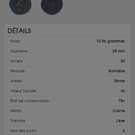
DÉTAILS
Poids
10.96 grammes
Diamètre
28 mm
Année
50
Période
Romaine
Atelier
Rome
Valeur faciale
As
État de conservation
TB+
Métal
Cuivre
Tranche
Lisse
Axe des coins
6