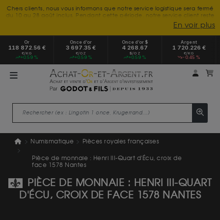
Chers clients, nous vous informons que notre service logistique sera fermé
du 10 au 28 août inclus. Pendant cette période, notre service client reste
à votre disposition tout l'été. Vous pouvez nous joindre du lundi au
En voir plus
vendredi, de 9h30 à 18h, pour toute demande d'information.
Nous vous remercions de votre compréhension et vous souhaitons un
Or
Once d’or
Once d’or $
Argent
excellent été.
118 872.56 €
3 697.35 €
4 268.67
1 720.226 €
€/KG
€/OZ
$/OZ
€/KG
+0.59 %
+0.59 %
+0.59 %
-0.45 %
Mon 
m
Numismatique
Pièces royales françaises
Pièce de monnaie : Henri III-Quart d'Écu, croix de
face 1578 Nantes
PIÈCE DE MONNAIE : HENRI III-QUART
D'ÉCU, CROIX DE FACE 1578 NANTES